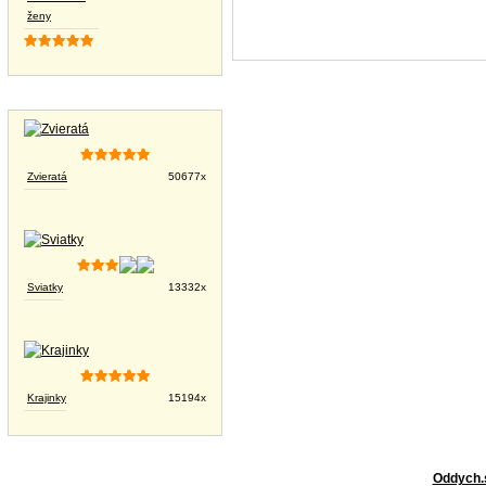
ženy
Tapety na plochu
Zvieratá
50677x
Sviatky
13332x
Krajinky
15194x
Oddych.