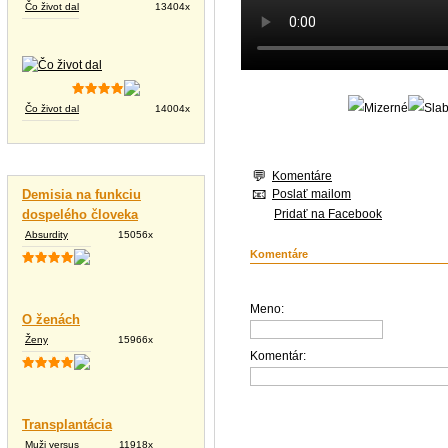
Čo život dal
13404x
Čo život dal
14004x
Vtipné texty
Komentáre
Poslať mailom
Demisia na funkciu
Pridať na Facebook
dospelého človeka
Absurdity
15056x
Komentáre
Meno:
O ženách
Ženy
15966x
Komentár:
Transplantácia
Muži versus
11918x