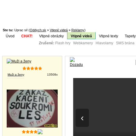
Ste tu:
Uprac si! (
Oddych.sk
»
Vtipné videá
»
Reklamy
)
Úvod
CHAT!
Vtipné obrázky
Vtipné videá
Vtipné texty
Tapety
Zrušené:
Flash hry Webkamery Hlavolamy SMS brána K
Téma:
Vtipné obrázky
Muži a ženy
13508x
‹