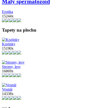
Malý spermatozoid
Erotika
15244x
Tapety na plochu
Krajinky
15190x
Stromy, lesy
16869x
Vesmír
14338x