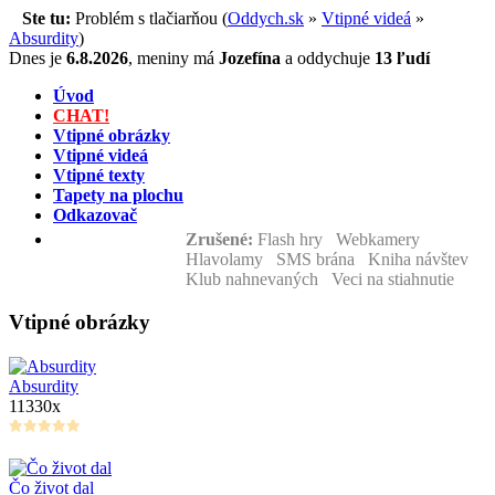
Ste tu:
Problém s tlačiarňou (
Oddych.sk
»
Vtipné videá
»
Absurdity
)
Dnes je
6.8.2026
,
meniny má
Jozefína
a
oddychuje
13 ľudí
Úvod
CHAT!
Vtipné obrázky
Vtipné videá
Vtipné texty
Tapety na plochu
Odkazovač
Zrušené:
Flash hry Webkamery
Hlavolamy SMS brána Kniha návštev
Klub nahnevaných Veci na stiahnutie
Vtipné obrázky
Absurdity
11330x
Čo život dal