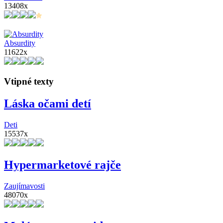
13408x
Absurdity
11622x
Vtipné texty
Láska očami detí
Deti
15537x
Hypermarketové rajče
Zaujímavosti
48070x