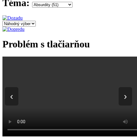
Téma:
Problém s tlačiarňou
‹
›