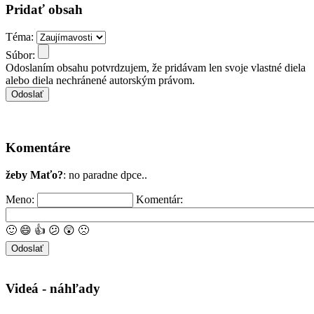
Pridať obsah
Téma:
Súbor:
Odoslaním obsahu potvrdzujem, že pridávam len svoje vlastné diela
alebo diela nechránené autorským právom.
Komentáre
žeby Maťo?
: no paradne dpce..
Meno:
Komentár:
🙂
😄
👍
😕
😲
🙁
Videá - náhľady