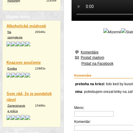
Absurdity
11926x
Vtipné texty
Alkoholické múdrosti
Na
20046x
zamyslenie
Komentáre
Poslať mailom
Knazovo poučenie
Pridať na Facebook
Erotika
12883x
Komentáre
preboha na kriezi
: toto ked by kus
nina
: potrebujem orezat kriky na za
Som rád, že je pondelok
ráno!
Zamestnanie
15486x
Meno:
a práca
Komentár: