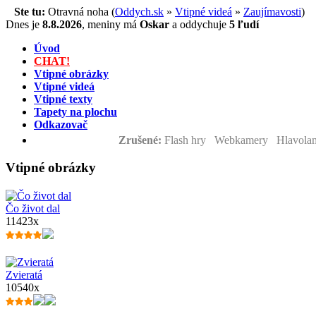
Ste tu:
Otravná noha (
Oddych.sk
»
Vtipné videá
»
Zaujímavosti
)
Dnes je
8.8.2026
,
meniny má
Oskar
a
oddychuje
5 ľudí
Úvod
CHAT!
Vtipné obrázky
Vtipné videá
Vtipné texty
Tapety na plochu
Odkazovač
Zrušené:
Flash hry Webkamery Hlavolam
Vtipné obrázky
Čo život dal
11423x
Zvieratá
10540x