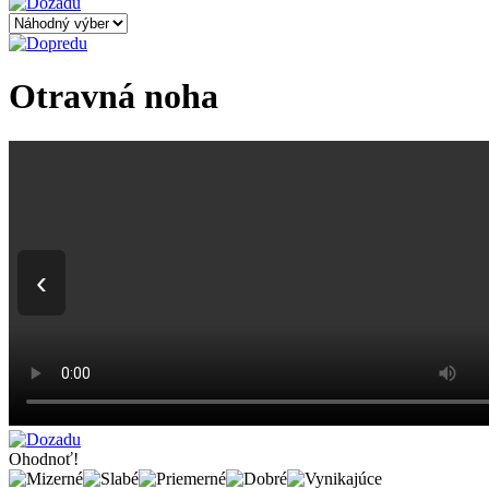
Otravná noha
‹
Ohodnoť!