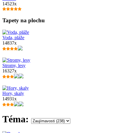
14523x
Tapety na plochu
Voda, pláže
14837x
Stromy, lesy
16327x
Hory, skaly
14931x
Téma: