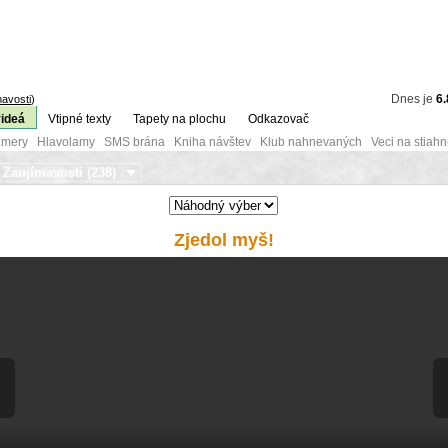
Dnes je
6.
avosti
)
videá
Vtipné texty
Tapety na plochu
Odkazovač
mery Hlavolamy SMS brána Kniha návštev Klub nahnevaných Veci na stiahn
Zjedol myš!