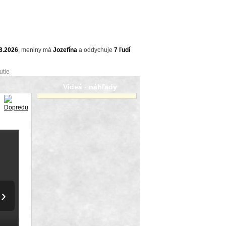
8.2026
,
meniny má
Jozefína
a
oddychuje
7 ľudí
utie
Videá - náhľady
›