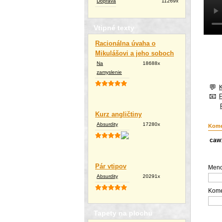
Doprava
11269x
Vtipné texty
Racionálna úvaha o
Mikulášovi a jeho soboch
Na
18688x
zamyslenie
Kurz angličtiny
Absurdity
17280x
Kome
caw
Pár vtipov
Meno
Absurdity
20291x
Kome
Tapety na plochu