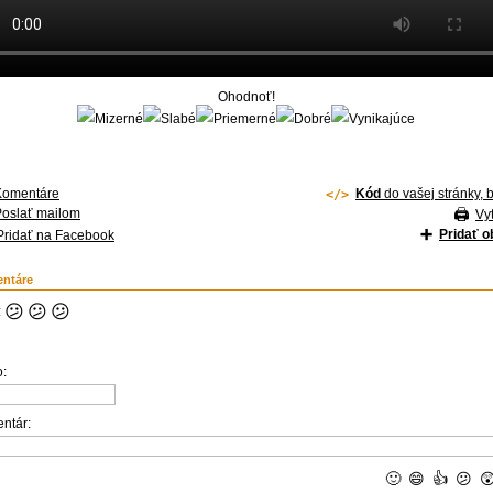
Ohodnoť!
Komentáre
Kód
do vašej stránky, 
Poslať mailom
Vyt
Pridať 
Pridať na Facebook
ntáre
😕
😕
😕
:
:
ntár:
🙂
😄
👍
😕
