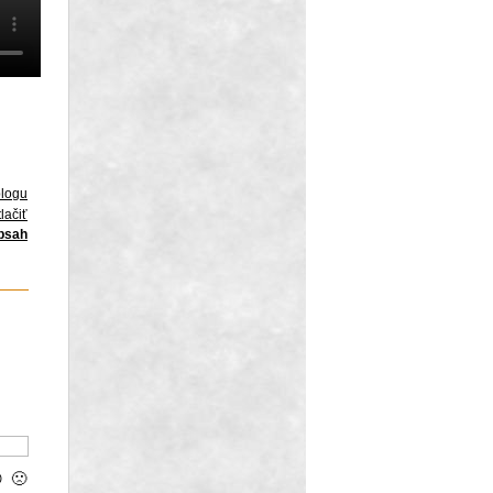
blogu
lačiť
obsah

🙁