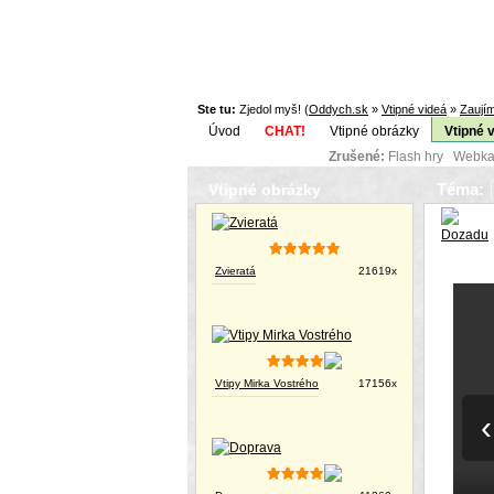
Ste tu:
Zjedol myš! (
Oddych.sk
»
Vtipné videá
»
Zaujím
Úvod
CHAT!
Vtipné obrázky
Vtipné 
Zrušené:
Flash hry Webka
Téma:
Vtipné obrázky
Zvieratá
21619x
Vtipy Mirka Vostrého
17156x
‹