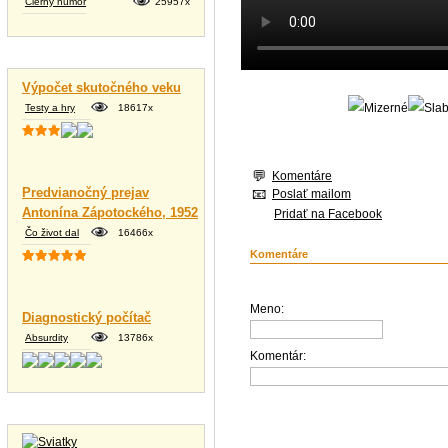
Čierny humor
25957x
Vtipné texty
Výpočet skutočného veku
Testy a hry
18617x
Komentáre
Predvianočný prejav
Poslať mailom
Antonína Zápotockého, 1952
Pridať na Facebook
Čo život dal
16466x
Komentáre
Meno:
Diagnostický počítač
Absurdity
13786x
Komentár:
Tapety na plochu