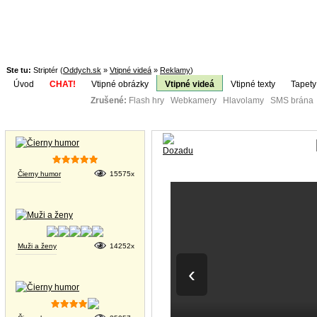
Ste tu:
Striptér (
Oddych.sk
»
Vtipné videá
»
Reklamy
)
Úvod
CHAT!
Vtipné obrázky
Vtipné videá
Vtipné texty
Tapety
Zrušené:
Flash hry Webkamery Hlavolamy SMS brána K
Téma:
Vtipné obrázky
Čierny humor
15575x
Muži a ženy
14252x
‹