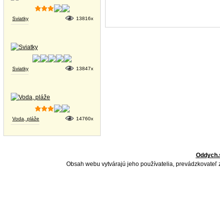
Sviatky
13816x
Sviatky
13847x
Voda, pláže
14760x
Oddych.
Obsah webu vytvárajú jeho používatelia, prevádzkovateľ 