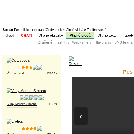
Ste tu:
Pes milujúci tobogan (
Oddych.sk
»
Vtipné videá
»
Zaujímavosti
)
Úvod
CHAT!
Vtipné obrázky
Vtipné videá
Vtipné texty
Tapety
Zrušené:
Flash hry Webkamery Hlavolamy SMS brána K
Téma:
Vtipné obrázky
Pes 
Čo život dal
12029x
Vtipy Mareka Simona
11123x
‹