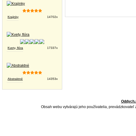
Krajinky
14702x
Kvety, flóra
17337x
Abstraktné
14353x
Oddych.
Obsah webu vytvárajú jeho používatelia, prevádzkovateľ 