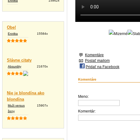
Erotika
15942x
Vtipné texty
Obe!
Erotika
15584x
Komentáre
Slávne citaty
Poslať mailom
Absurdity
21670x
Pridať na Facebook
Komentáre
Nie je blondína ako
Meno:
blondína
Muži versus
15907x
Komentár:
ženy
Tapety na plochu