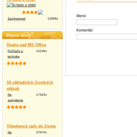
Meno:
Zaujímavosti
12689x
Komentár:
Vtipné texty
Úvaha nad MS Office
Počítače a
14146x
technika
10 základných životných
otázok
Na
17345x
zamyslenie
Všeobencé rady do života
Na
27670x