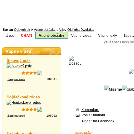
Ste tu:
Oddych.sk
»
Vtipné obrázky
»
Vtipy Oldřicha Dwořáka
Úvod
CHAT!
Vtipné obrázky
Vtipné videá
Vtipné texty
Tapety
Zrušené:
Flash h
Téma:
Vtipné videá
Šikovný psík
Zaujímavosti
10904x
Hojdačkové ródeo
Komentáre
Poslať mailom
Zaujímavosti
10696x
Pridať na Facebook
To bolo o chlp!
Komentáre