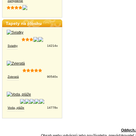
zamyslenie
Tapety na plochu
Sviatky
14214x
Zvieratá
90540x
Voda, pláže
14778x
Oddych.
Obsah webu vytvárajú jeho používatelia, prevádzkovateľ 