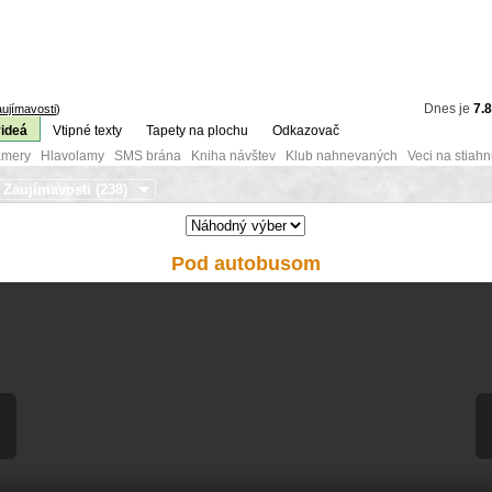
Dnes je
7.
ujímavosti
)
videá
Vtipné texty
Tapety na plochu
Odkazovač
mery Hlavolamy SMS brána Kniha návštev Klub nahnevaných Veci na stiahn
Pod autobusom