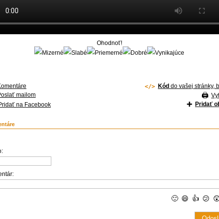
Ohodnoť!
Komentáre
Kód
do vašej stránky, 
Poslať mailom
Vyt
Pridať 
Pridať na Facebook
ntáre
:
ntár:
🙂
😄
👍
😕
