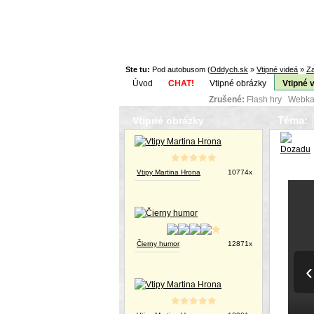
Ste tu:
Pod autobusom (
Oddych.sk
»
Vtipné videá
»
Za
Úvod
CHAT!
Vtipné obrázky
Vtipné 
Zrušené:
Flash hry Webka
Téma:
Vtipné obrázky
Vtipy Martina Hrona
10774x
Čierny humor
12871x
‹