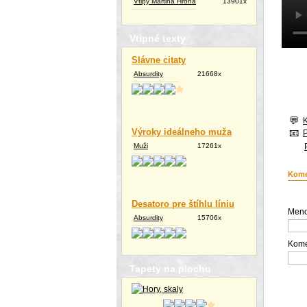
Vtipy Martina Hrona
13901x
Vtipné texty
Slávne citaty
Absurdity
21668x
Výroky ideálneho muža
Muži
17261x
Kome
Desatoro pre štíhlu líniu
Meno
Absurdity
15706x
Kome
Tapety na plochu