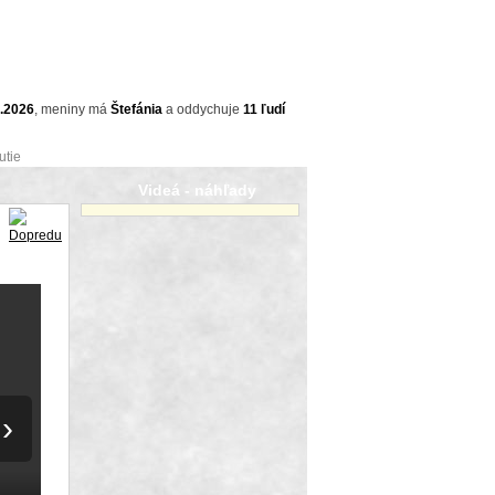
8.2026
,
meniny má
Štefánia
a
oddychuje
11 ľudí
utie
Videá - náhľady
›