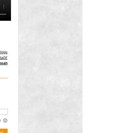
blogu
lačiť
obsah

🙁