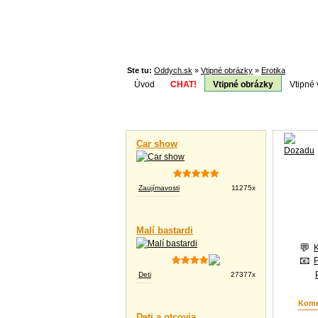
Ste tu:
Oddych.sk
»
Vtipné obrázky
»
Erotika
Úvod
CHAT!
Vtipné obrázky
Vtipné 
Téma:
Vtipné videá
Car show
Zaujímavosti
11275x
Malí bastardi
Deti
27377x
Kome
Deti a otcovia