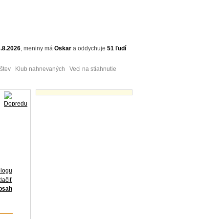
.8.2026
,
meniny má
Oskar
a
oddychuje
51 ľudí
tev Klub nahnevaných Veci na stiahnutie
Obrázky - náhľady
blogu
lačiť
obsah