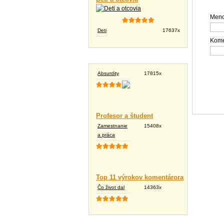
Meno
Deti
17637x
Kome
Vtipné texty
Absurdity
17815x
Profesor a študent
Zamestnanie
15408x
a práca
Top 11 výrokov komentárora
Čo život dal
14363x