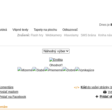
Dnes je
8
videá
Vtipné texty
Tapety na plochu
Odkazovač
Zrušené:
Flash hry Webkamery Hlavolamy SMS brána Kniha návš
Ohodnoť!
Komentáre
Kód
do vašej stránky, 
Poslať mailom
Vyt
Pridať 
Pridať na Facebook
ntáre