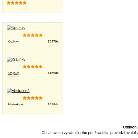
Tapety na plochu
Krajinky
15479x
Krajinky
14690x
Abstraktné
14284x
Oddych.
Obsah webu vytvárajú jeho používatelia, prevádzkovateľ 