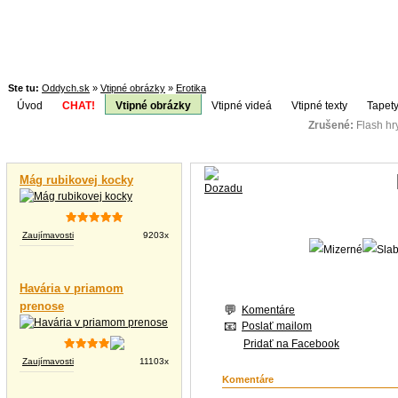
Ste tu:
Oddych.sk
»
Vtipné obrázky
»
Erotika
Úvod
CHAT!
Vtipné obrázky
Vtipné videá
Vtipné texty
Tapety
Zrušené:
Flash h
Téma:
Vtipné videá
Mág rubikovej kocky
Zaujímavosti
9203x
Havária v priamom
prenose
Komentáre
Poslať mailom
Pridať na Facebook
Zaujímavosti
11103x
Komentáre