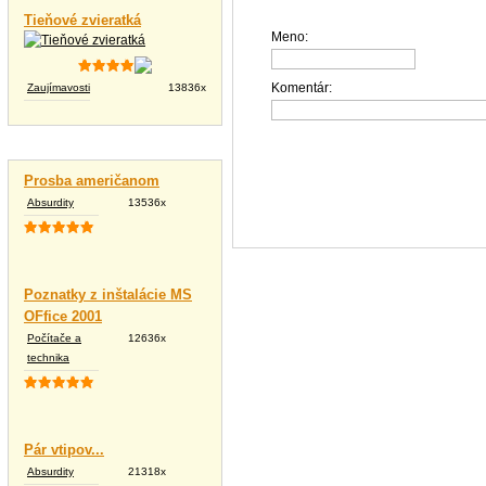
Tieňové zvieratká
Meno:
Komentár:
Zaujímavosti
13836x
Vtipné texty
Prosba američanom
Absurdity
13536x
Poznatky z inštalácie MS
OFfice 2001
Počítače a
12636x
technika
Pár vtipov...
Absurdity
21318x