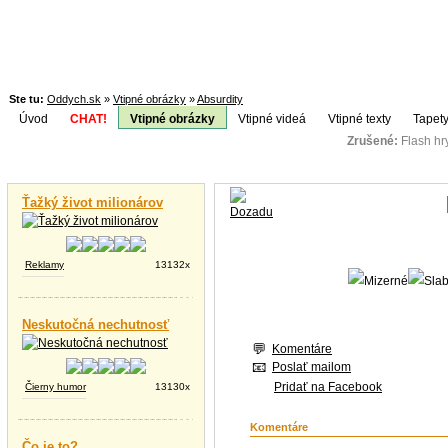
Ste tu:
Oddych.sk
»
Vtipné obrázky
»
Absurdity
Úvod
CHAT!
Vtipné obrázky
Vtipné videá
Vtipné texty
Tapety
Zrušené:
Flash h
Téma:
Vtipné videá
Ťažký život milionárov
Reklamy
13132x
Neskutočná nechutnosť
Komentáre
Poslať mailom
Pridať na Facebook
Čierny humor
13130x
Komentáre
Čo je to?