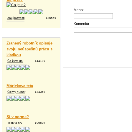
Meno:
Zaujímavosti
12655x
Komentár:
Vtipné texty
Zranený robotník opisuje
svoju neúspešnú prácu s
kladkou
Čo život dal
14419x
Mórickova teta
Čierny humor
13436x
Si v norme?
Testy a hry
19050x