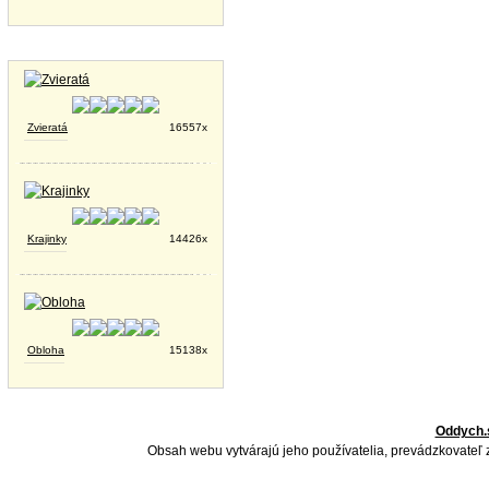
Tapety na plochu
Zvieratá
16557x
Krajinky
14426x
Obloha
15138x
Oddych.
Obsah webu vytvárajú jeho používatelia, prevádzkovateľ 