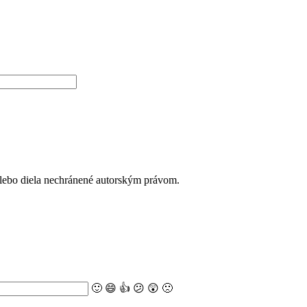
alebo diela nechránené autorským právom.
🙂
😄
👍
😕
😲
🙁