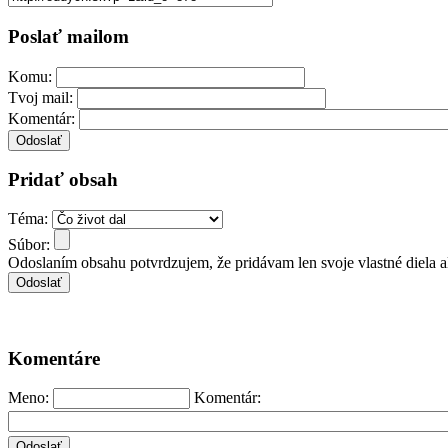
Poslať mailom
Komu:
Tvoj mail:
Komentár:
Pridať obsah
Téma:
Súbor:
Odoslaním obsahu potvrdzujem, že pridávam len svoje vlastné diela 
Komentáre
Meno:
Komentár: