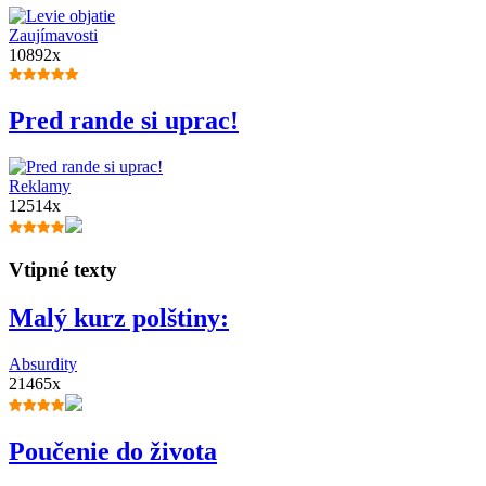
Zaujímavosti
10892x
Pred rande si uprac!
Reklamy
12514x
Vtipné texty
Malý kurz polštiny:
Absurdity
21465x
Poučenie do života