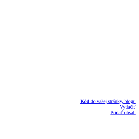
Kód
do vašej stránky, blogu
Vytlačiť
Pridať obsah