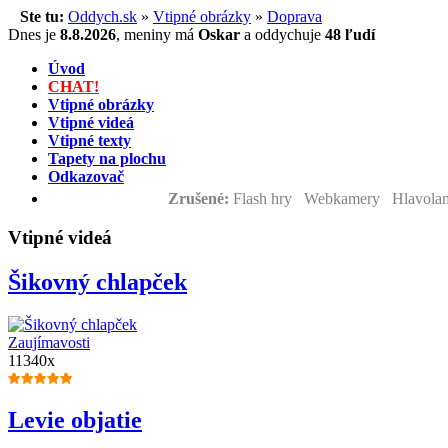
Ste tu:
Oddych.sk
»
Vtipné obrázky
»
Doprava
Dnes je
8.8.2026
,
meniny má
Oskar
a
oddychuje
48 ľudí
Úvod
CHAT!
Vtipné obrázky
Vtipné videá
Vtipné texty
Tapety na plochu
Odkazovač
Zrušené:
Flash hry Webkamery Hlavolam
Vtipné videá
Šikovný chlapček
Zaujímavosti
11340x
Levie objatie