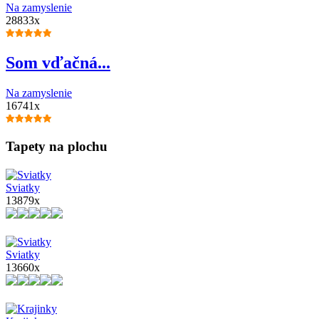
Na zamyslenie
28833x
Som vďačná...
Na zamyslenie
16741x
Tapety na plochu
Sviatky
13879x
Sviatky
13660x