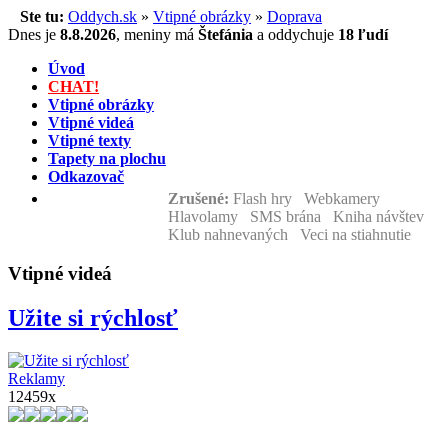
Ste tu:
Oddych.sk
»
Vtipné obrázky
»
Doprava
Dnes je
8.8.2026
,
meniny má
Štefánia
a
oddychuje
18 ľudí
Úvod
CHAT!
Vtipné obrázky
Vtipné videá
Vtipné texty
Tapety na plochu
Odkazovač
Zrušené:
Flash hry Webkamery
Hlavolamy SMS brána Kniha návštev
Klub nahnevaných Veci na stiahnutie
Vtipné videá
Užite si rýchlosť
Reklamy
12459x