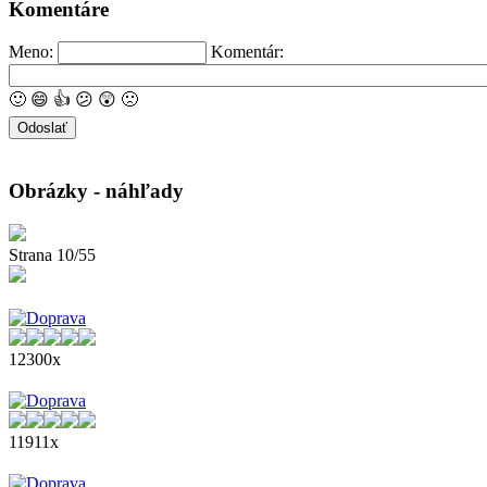
Komentáre
Meno:
Komentár:
🙂
😄
👍
😕
😲
🙁
Obrázky - náhľady
Strana 10/55
12300x
11911x