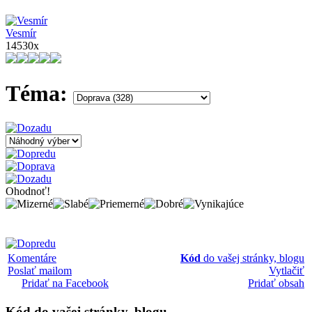
Vesmír
14530x
Téma:
Ohodnoť!
Komentáre
Kód
do vašej stránky, blogu
Poslať mailom
Vytlačiť
Pridať na Facebook
Pridať obsah
Kód
do vašej stránky, blogu