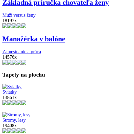
Základná príručka chovateľa ženy
Muži versus ženy
18197x
Manažérka v balóne
Zamestnanie a práca
14576x
Tapety na plochu
Sviatky
13861x
Stromy, lesy
19408x