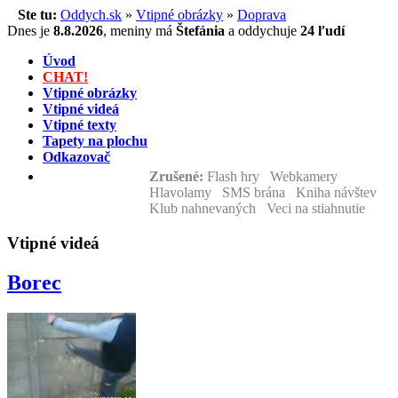
Ste tu:
Oddych.sk
»
Vtipné obrázky
»
Doprava
Dnes je
8.8.2026
,
meniny má
Štefánia
a
oddychuje
24 ľudí
Úvod
CHAT!
Vtipné obrázky
Vtipné videá
Vtipné texty
Tapety na plochu
Odkazovač
Zrušené:
Flash hry Webkamery
Hlavolamy SMS brána Kniha návštev
Klub nahnevaných Veci na stiahnutie
Vtipné videá
Borec