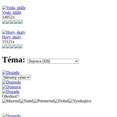
Voda, pláže
14952x
Hory, skaly
15121x
Téma:
Ohodnoť!