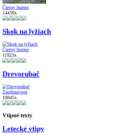
Čierny humor
14459x
Skok na lyžiach
Čierny humor
11923x
Drevorubač
Zaujímavosti
10845x
Vtipné texty
Letecké vtipy