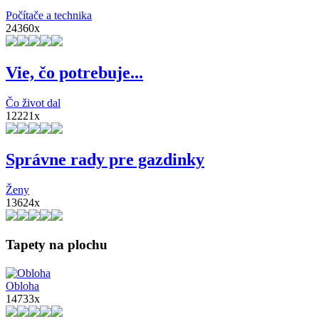
Počítače a technika
24360x
Vie, čo potrebuje...
Čo život dal
12221x
Správne rady pre gazdinky
Ženy
13624x
Tapety na plochu
Obloha
14733x