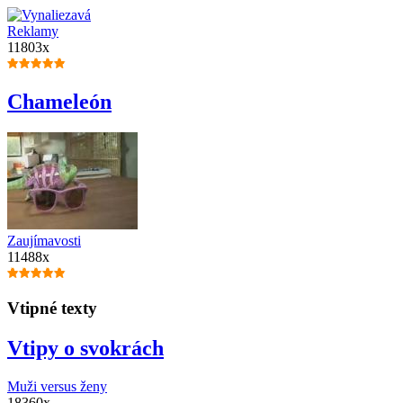
Reklamy
11803x
Chameleón
Zaujímavosti
11488x
Vtipné texty
Vtipy o svokrách
Muži versus ženy
18360x