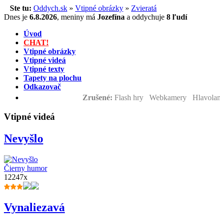
Ste tu:
Oddych.sk
»
Vtipné obrázky
»
Zvieratá
Dnes je
6.8.2026
,
meniny má
Jozefína
a
oddychuje
8 ľudí
Úvod
CHAT!
Vtipné obrázky
Vtipné videá
Vtipné texty
Tapety na plochu
Odkazovač
Zrušené:
Flash hry Webkamery Hlavolam
Vtipné videá
Nevyšlo
Čierny humor
12247x
Vynaliezavá