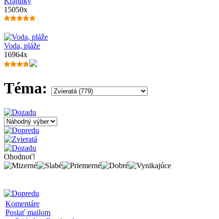
Krajinky
15050x
Voda, pláže
16964x
Téma:
Ohodnoť!
Komentáre
Poslať mailom