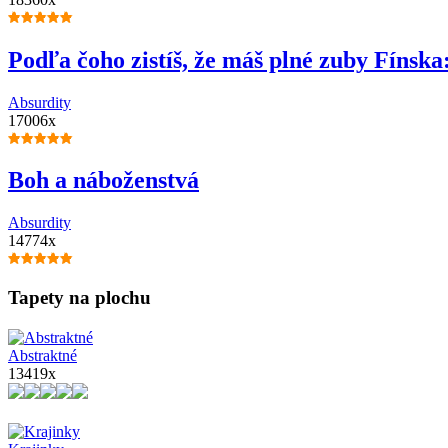
Podľa čoho zistíš, že máš plné zuby Fínska
Absurdity
17006x
Boh a náboženstvá
Absurdity
14774x
Tapety na plochu
Abstraktné
13419x