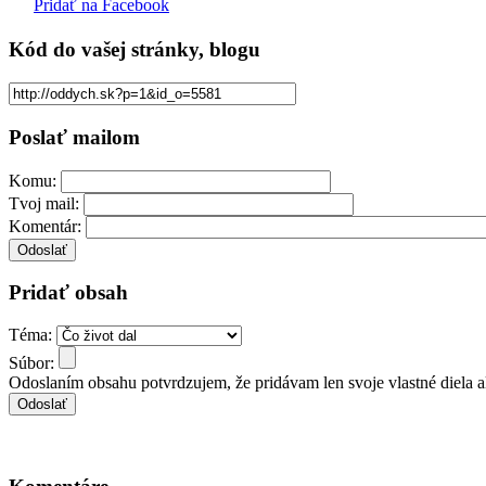
Pridať na Facebook
Kód
do vašej stránky, blogu
Poslať mailom
Komu:
Tvoj mail:
Komentár:
Pridať obsah
Téma:
Súbor:
Odoslaním obsahu potvrdzujem, že pridávam len svoje vlastné diela 