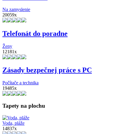
Na zamyslenie
20059x
Telefonát do poradne
Ženy
12181x
Zásady bezpečnej práce s PC
Počítače a technika
19485x
Tapety na plochu
Voda, pláže
14837x