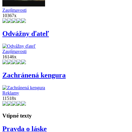
Zaujímavosti
10367x
Odvážny ďateľ
Zaujímavosti
16146x
Zachránená kengura
Reklamy
11518x
Vtipné texty
Pravda o láske