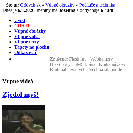
Ste tu:
Oddych.sk
»
Vtipné obrázky
»
Počítače a technika
Dnes je
6.8.2026
,
meniny má
Jozefína
a
oddychuje
6 ľudí
Úvod
CHAT!
Vtipné obrázky
Vtipné videá
Vtipné texty
Tapety na plochu
Odkazovač
Zrušené:
Flash hry Webkamery
Hlavolamy SMS brána Kniha návštev
Klub nahnevaných Veci na stiahnutie
Vtipné videá
Zjedol myš!