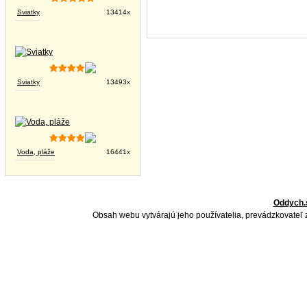
Sviatky
13414x
Sviatky
13493x
Voda, pláže
16441x
Oddych.
Obsah webu vytvárajú jeho používatelia, prevádzkovateľ 