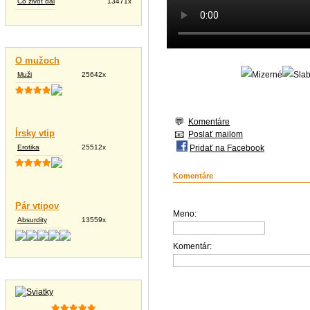
Čo život dal
13471x
Vtipné texty
O mužoch
Muži
25642x
Komentáre
Írsky vtip
Poslať mailom
Erotika
25512x
Pridať na Facebook
Komentáre
Pár vtipov
Meno:
Absurdity
13559x
Komentár:
Tapety na plochu