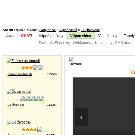
Ste tu:
Opica a zrkadlo (
Oddych.sk
»
Vtipné videá
»
Zaujímavosti
)
Úvod
CHAT!
Vtipné obrázky
Vtipné videá
Vtipné texty
Tapety
Zrušené:
Flash hry Webkamery Hlavolamy SMS brána K
Téma:
Vtipné obrázky
O
Známe osobnosti
11958x
Čo život dal
11836x
‹