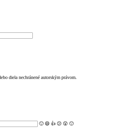
alebo diela nechránené autorským právom.
🙂
😄
👍
😕
😲
🙁