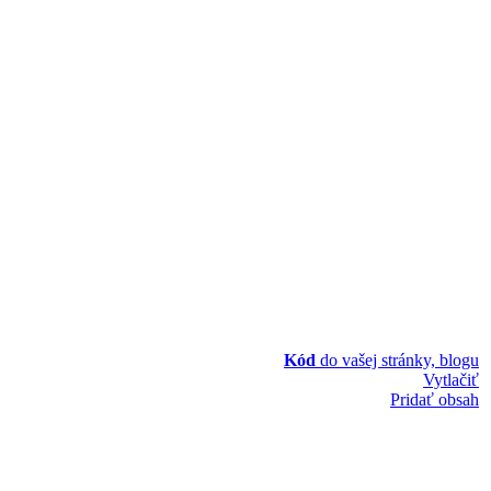
Kód
do vašej stránky, blogu
Vytlačiť
Pridať obsah