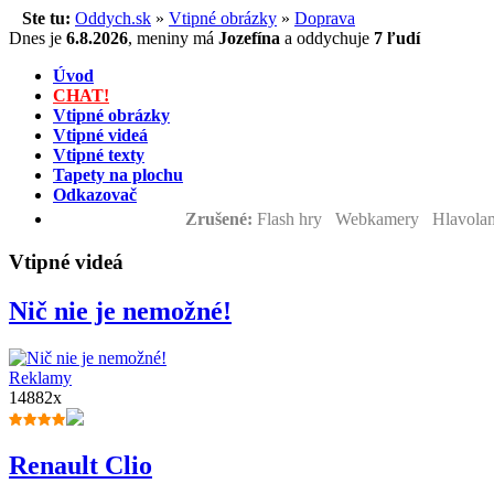
Ste tu:
Oddych.sk
»
Vtipné obrázky
»
Doprava
Dnes je
6.8.2026
,
meniny má
Jozefína
a
oddychuje
7 ľudí
Úvod
CHAT!
Vtipné obrázky
Vtipné videá
Vtipné texty
Tapety na plochu
Odkazovač
Zrušené:
Flash hry Webkamery Hlavolam
Vtipné videá
Nič nie je nemožné!
Reklamy
14882x
Renault Clio