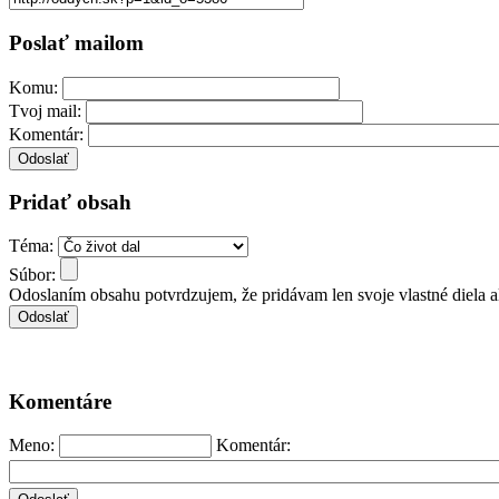
Poslať mailom
Komu:
Tvoj mail:
Komentár:
Pridať obsah
Téma:
Súbor:
Odoslaním obsahu potvrdzujem, že pridávam len svoje vlastné diela 
Komentáre
Meno:
Komentár: