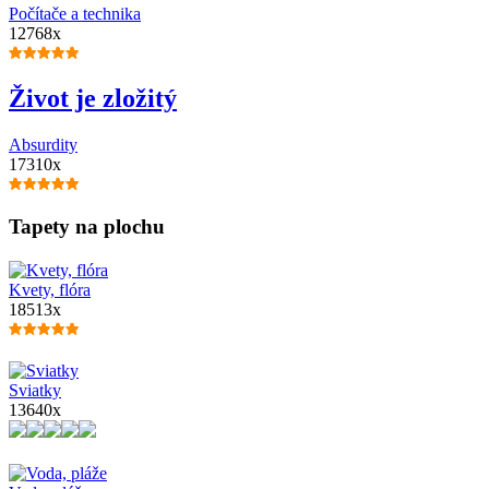
Počítače a technika
12768x
Život je zložitý
Absurdity
17310x
Tapety na plochu
Kvety, flóra
18513x
Sviatky
13640x