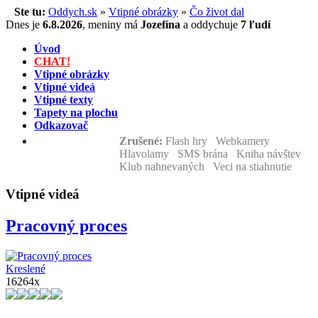
Ste tu:
Oddych.sk
»
Vtipné obrázky
»
Čo život dal
Dnes je
6.8.2026
,
meniny má
Jozefína
a
oddychuje
7 ľudí
Úvod
CHAT!
Vtipné obrázky
Vtipné videá
Vtipné texty
Tapety na plochu
Odkazovač
Zrušené:
Flash hry Webkamery
Hlavolamy SMS brána Kniha návštev
Klub nahnevaných Veci na stiahnutie
Vtipné videá
Pracovný proces
Kreslené
16264x