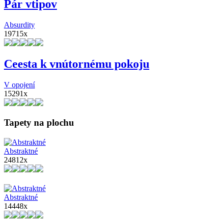
Pár vtipov
Absurdity
19715x
Ceesta k vnútornému pokoju
V opojení
15291x
Tapety na plochu
Abstraktné
24812x
Abstraktné
14448x