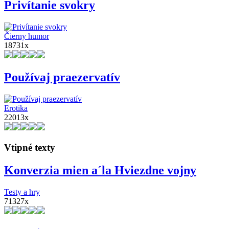
Privítanie svokry
Čierny humor
18731x
Používaj praezervatív
Erotika
22013x
Vtipné texty
Konverzia mien a´la Hviezdne vojny
Testy a hry
71327x