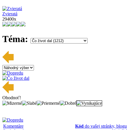
Zvieratá
29400x
Téma:
Ohodnoť!
Komentáre
Kód
do vašej stránky, blogu