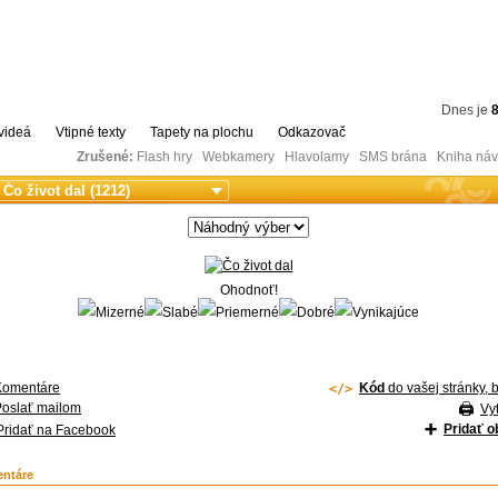
Dnes je
8
videá
Vtipné texty
Tapety na plochu
Odkazovač
Zrušené:
Flash hry Webkamery Hlavolamy SMS brána Kniha návš
Ohodnoť!
Komentáre
Kód
do vašej stránky, 
Poslať mailom
Vyt
Pridať 
Pridať na Facebook
ntáre