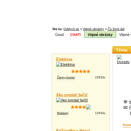
Ste tu:
Oddych.sk
»
Vtipné obrázky
»
Čo život dal
Úvod
CHAT!
Vtipné obrázky
Vtipné 
Téma:
Vtipné videá
Elektrina
Čierny humor
15533x
Ako prestať fajčiť
Reklamy
12534x
Kome
Križovatka v Hanoi