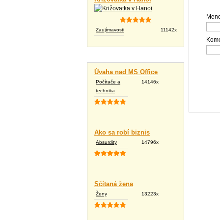
Meno
Zaujímavosti
11142x
Kome
Vtipné texty
Úvaha nad MS Office
Počítače a
14146x
technika
Ako sa robí biznis
Absurdity
14796x
Sčítaná žena
Ženy
13223x