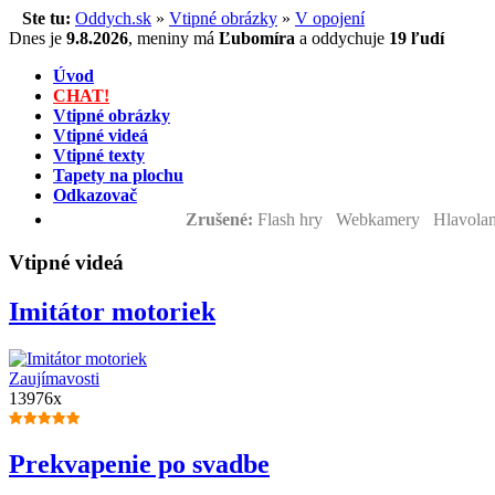
Ste tu:
Oddych.sk
»
Vtipné obrázky
»
V opojení
Dnes je
9.8.2026
,
meniny má
Ľubomíra
a
oddychuje
19 ľudí
Úvod
CHAT!
Vtipné obrázky
Vtipné videá
Vtipné texty
Tapety na plochu
Odkazovač
Zrušené:
Flash hry Webkamery Hlavolam
Vtipné videá
Imitátor motoriek
Zaujímavosti
13976x
Prekvapenie po svadbe