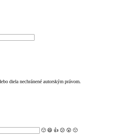
alebo diela nechránené autorským právom.
🙂
😄
👍
😕
😲
🙁