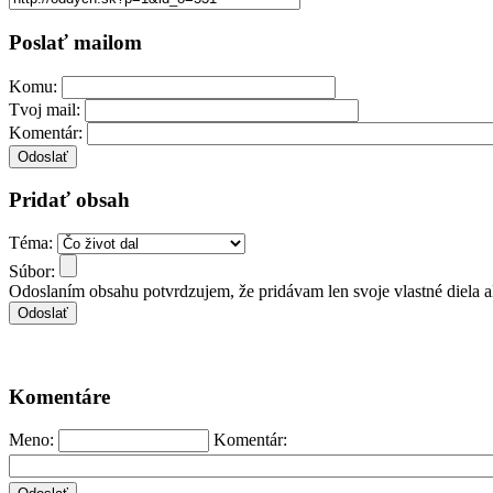
Poslať mailom
Komu:
Tvoj mail:
Komentár:
Pridať obsah
Téma:
Súbor:
Odoslaním obsahu potvrdzujem, že pridávam len svoje vlastné diela 
Komentáre
Meno:
Komentár: