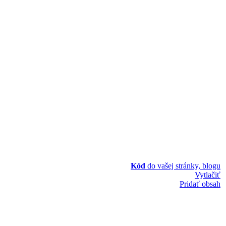
Kód
do vašej stránky, blogu
Vytlačiť
Pridať obsah