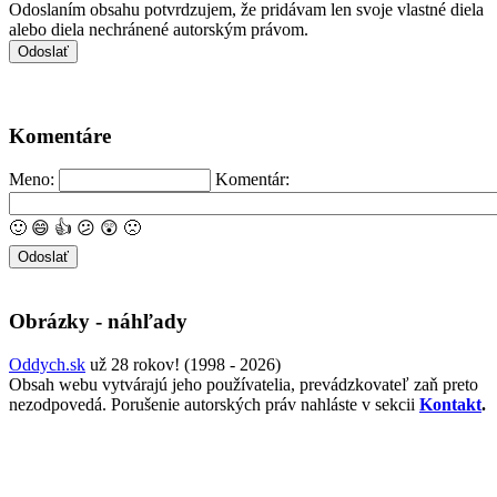
Odoslaním obsahu potvrdzujem, že pridávam len svoje vlastné diela
alebo diela nechránené autorským právom.
Komentáre
Meno:
Komentár:
🙂
😄
👍
😕
😲
🙁
Obrázky - náhľady
Oddych.sk
už 28 rokov! (1998 - 2026)
Obsah webu vytvárajú jeho používatelia, prevádzkovateľ zaň preto
nezodpovedá. Porušenie autorských práv nahláste v sekcii
Kontakt
.