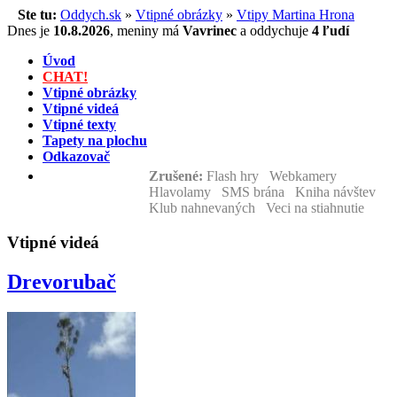
Ste tu:
Oddych.sk
»
Vtipné obrázky
»
Vtipy Martina Hrona
Dnes je
10.8.2026
,
meniny má
Vavrinec
a
oddychuje
4 ľudí
Úvod
CHAT!
Vtipné obrázky
Vtipné videá
Vtipné texty
Tapety na plochu
Odkazovač
Zrušené:
Flash hry Webkamery
Hlavolamy SMS brána Kniha návštev
Klub nahnevaných Veci na stiahnutie
Vtipné videá
Drevorubač