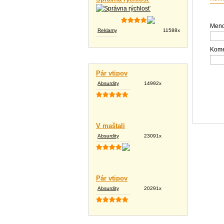
Meno
Reklamy
11588x
Kome
Vtipné texty
Pár vtipov
Absurdity
14992x
V maštali
Absurdity
23091x
Pár vtipov
Absurdity
20291x