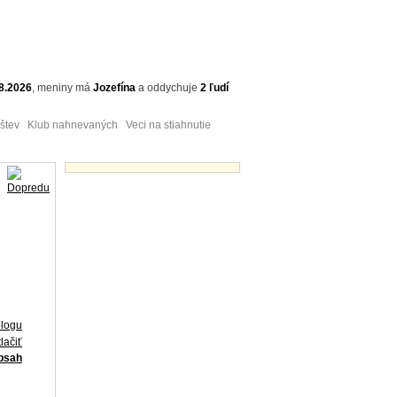
8.2026
,
meniny má
Jozefína
a
oddychuje
2 ľudí
tev Klub nahnevaných Veci na stiahnutie
Obrázky - náhľady
blogu
lačiť
obsah