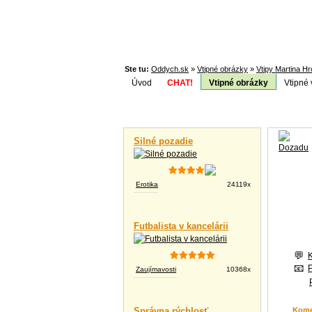
Ste tu:
Oddych.sk
»
Vtipné obrázky
»
Vtipy Martina H
Úvod
CHAT!
Vtipné obrázky
Vtipné 
Téma:
Vtipné videá
Silné pozadie
Erotika
24119x
Futbalista v kancelárii
Zaujímavosti
10368x
Správna rýchlosť
Kome