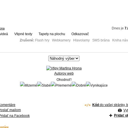
Dnes je
7.
rona
videá
Vtipné texty
Tapety na plochu
Odkazovač
Zrušené:
Flash hry Webkamery Hlavolamy SMS brána Kniha návš
Autorov web
Ohodnoť!
Komentáre
Kód
do vašej stránky, 
Poslať mailom
Vyt
Pridať 
Pridať na Facebook
ntáre