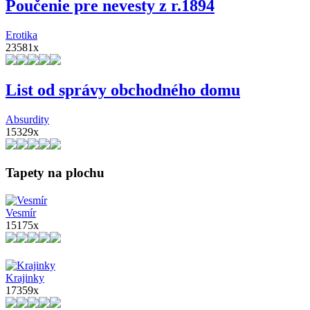
Poučenie pre nevesty z r.1894
Erotika
23581x
List od správy obchodného domu
Absurdity
15329x
Tapety na plochu
Vesmír
15175x
Krajinky
17359x