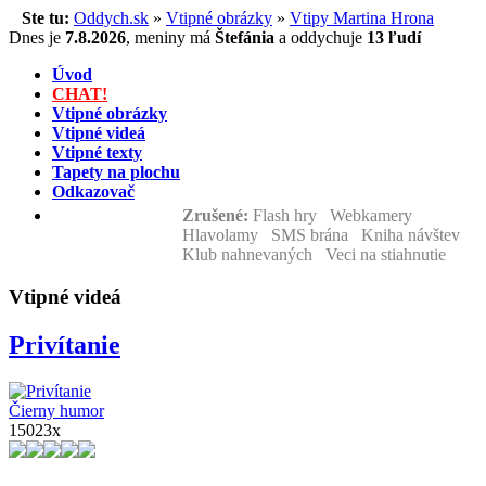
Ste tu:
Oddych.sk
»
Vtipné obrázky
»
Vtipy Martina Hrona
Dnes je
7.8.2026
,
meniny má
Štefánia
a
oddychuje
13 ľudí
Úvod
CHAT!
Vtipné obrázky
Vtipné videá
Vtipné texty
Tapety na plochu
Odkazovač
Zrušené:
Flash hry Webkamery
Hlavolamy SMS brána Kniha návštev
Klub nahnevaných Veci na stiahnutie
Vtipné videá
Privítanie
Čierny humor
15023x