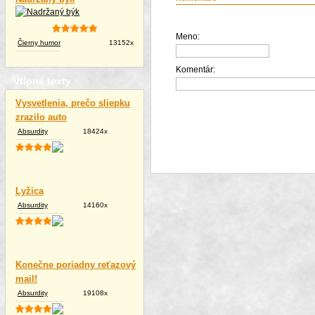
Meno:
Čierny humor
13152x
Komentár:
Vtipné texty
Vysvetlenia, prečo sliepku
zrazilo auto
Absurdity
18424x
Lyžica
Absurdity
14160x
Konečne poriadny reťazový
mail!
Absurdity
19108x