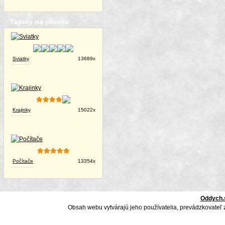
Tapety na plochu
Sviatky
13689x
Krajinky
15022x
Počítače
13354x
Oddych.
Obsah webu vytvárajú jeho používatelia, prevádzkovateľ 