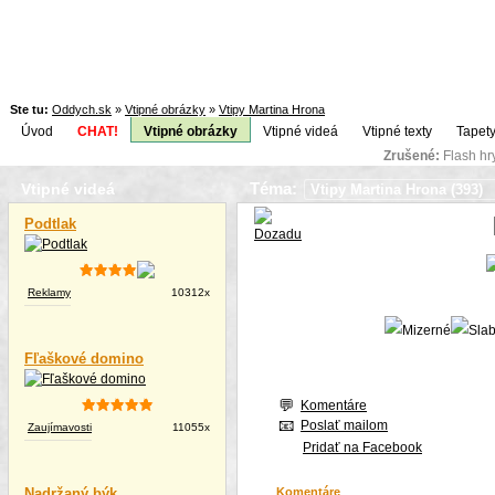
Ste tu:
Oddych.sk
»
Vtipné obrázky
»
Vtipy Martina Hrona
Úvod
CHAT!
Vtipné obrázky
Vtipné videá
Vtipné texty
Tapety
Zrušené:
Flash h
Téma:
Vtipné videá
Podtlak
Reklamy
10312x
Fľaškové domino
Komentáre
Poslať mailom
Zaujímavosti
11055x
Pridať na Facebook
Nadržaný býk
Komentáre