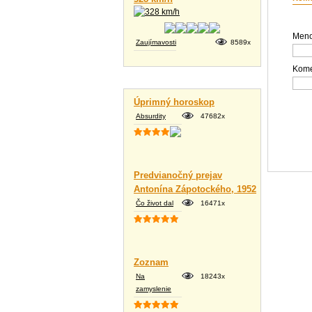
Meno
Zaujímavosti
8589x
Kome
Vtipné texty
Úprimný horoskop
Absurdity
47682x
Predvianočný prejav
Antonína Zápotockého, 1952
Čo život dal
16471x
Zoznam
Na
18243x
zamyslenie