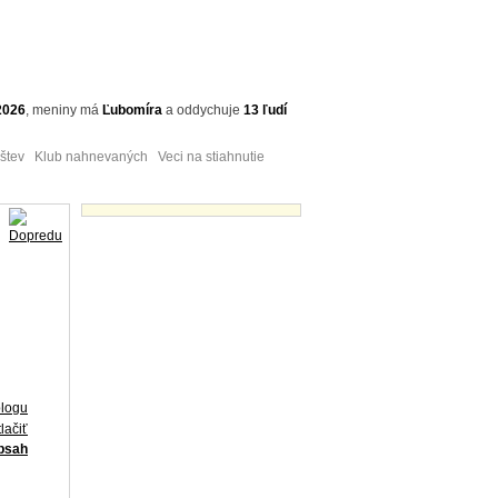
2026
,
meniny má
Ľubomíra
a
oddychuje
13 ľudí
tev Klub nahnevaných Veci na stiahnutie
Obrázky - náhľady
blogu
lačiť
obsah