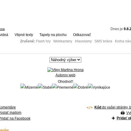
Dnes je
9.8.
rona
videá
Vtipné texty
Tapety na plochu
Odkazovač
Zrušené:
Flash hry Webkamery Hlavolamy SMS brána Kniha návš
Autorov web
Ohodnoť!
Komentáre
Kód
do vašej stránky, 
Poslať mailom
Vyt
Pridať 
Pridať na Facebook
ntáre