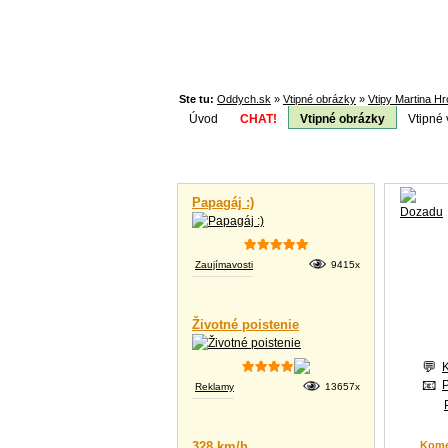
Ste tu:
Oddych.sk
»
Vtipné obrázky
»
Vtipy Martina H
Úvod
CHAT!
Vtipné obrázky
Vtipné 
Téma:
Vtipné videá
Papagáj :)
Zaujímavosti
9415x
Životné poistenie
Reklamy
13657x
328 km/h
Kome