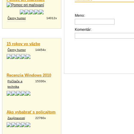
Meno:
Čierny humor
14012x
Komentár:
Vtipné texty
15 rokov vo väzbe
Čierny humor
14454x
Recenzia Windows 2010
Počítače a
15330x
technika
Ako vybabrať s policajtom
Zaujímavosti
22760x