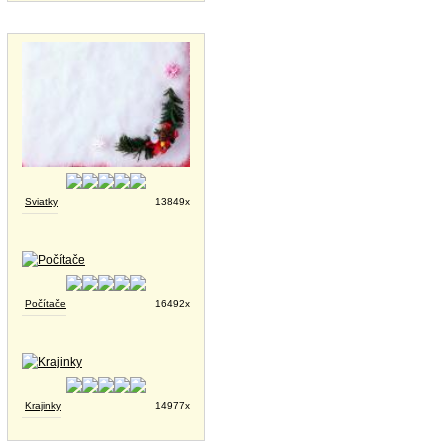
Tapety na plochu
Sviatky
13849x
Počítače
16492x
Krajinky
14977x