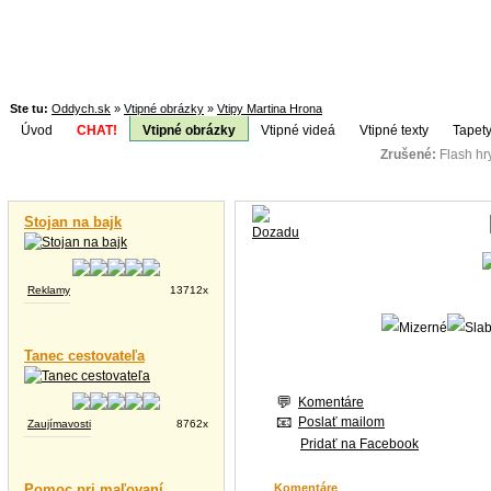
Ste tu:
Oddych.sk
»
Vtipné obrázky
»
Vtipy Martina Hrona
Úvod
CHAT!
Vtipné obrázky
Vtipné videá
Vtipné texty
Tapety
Zrušené:
Flash h
Téma:
Vtipné videá
Stojan na bajk
Reklamy
13712x
Tanec cestovateľa
Komentáre
Poslať mailom
Zaujímavosti
8762x
Pridať na Facebook
Pomoc pri maľovaní
Komentáre