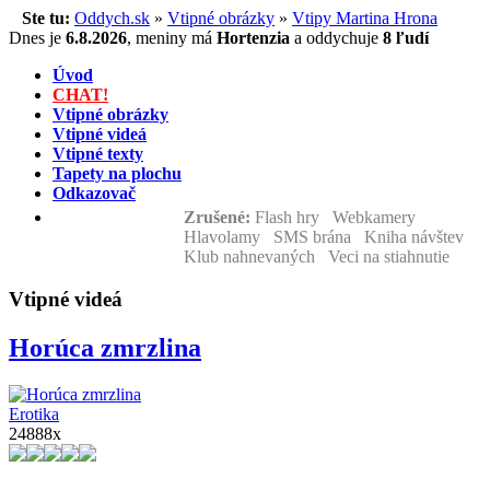
Ste tu:
Oddych.sk
»
Vtipné obrázky
»
Vtipy Martina Hrona
Dnes je
6.8.2026
,
meniny má
Hortenzia
a
oddychuje
8 ľudí
Úvod
CHAT!
Vtipné obrázky
Vtipné videá
Vtipné texty
Tapety na plochu
Odkazovač
Zrušené:
Flash hry Webkamery
Hlavolamy SMS brána Kniha návštev
Klub nahnevaných Veci na stiahnutie
Vtipné videá
Horúca zmrzlina
Erotika
24888x