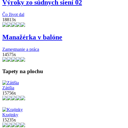
Výroky zo súdnych siení 02
Čo život dal
18813x
Manažérka v balóne
Zamestnanie a práca
14575x
Tapety na plochu
Zátišia
15756x
Krajinky
15235x