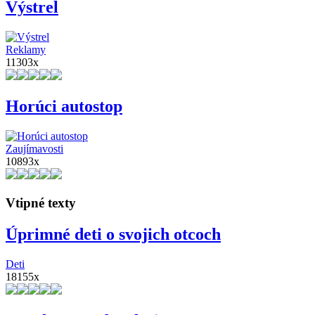
Výstrel
Reklamy
11303x
Horúci autostop
Zaujímavosti
10893x
Vtipné texty
Úprimné deti o svojich otcoch
Deti
18155x