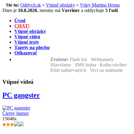
Ste tu:
Oddych.sk
»
Vtipné obrázky
»
Vtipy Martina Hrona
Dnes je
10.8.2026
,
meniny má
Vavrinec
a
oddychuje
5 ľudí
Úvod
CHAT!
Vtipné obrázky
Vtipné videá
Vtipné texty
Tapety na plochu
Odkazovač
Zrušené:
Flash hry Webkamery
Hlavolamy SMS brána Kniha návštev
Klub nahnevaných Veci na stiahnutie
Vtipné videá
PC gangster
Čierny humor
15048x