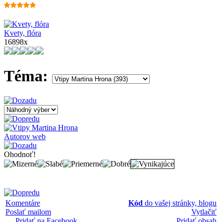
Kvety, flóra
16898x
Téma:
Autorov web
Ohodnoť!
Komentáre
Kód
do vašej stránky, blogu
Poslať mailom
Vytlačiť
Pridať na Facebook
Pridať obsah