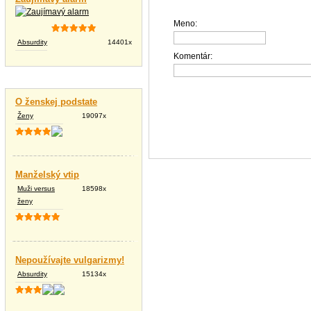
Meno:
Absurdity
14401x
Komentár:
Vtipné texty
O ženskej podstate
Ženy
19097x
Manželský vtip
Muži versus
18598x
ženy
Nepoužívajte vulgarizmy!
Absurdity
15134x