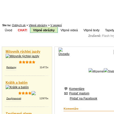
Ste tu:
Oddych.sk
»
Vtipné obrázky
»
V opojení
Úvod
CHAT!
Vtipné obrázky
Vtipné videá
Vtipné texty
Tapety
Zrušené:
Flash h
Téma:
Vtipné videá
Milovník rýchlej jazdy
Reklamy
11472x
Králik a balón
Komentáre
Poslať mailom
Pridať na Facebook
Zaujímavosti
12970x
Komentáre
Zaujímavý alarm