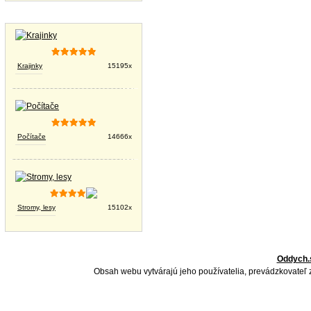
Tapety na plochu
Krajinky
15195x
Počítače
14666x
Stromy, lesy
15102x
Oddych.
Obsah webu vytvárajú jeho používatelia, prevádzkovateľ 