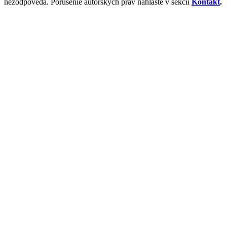
nezodpovedá. Porušenie autorských práv nahláste v sekcii
Kontakt
.