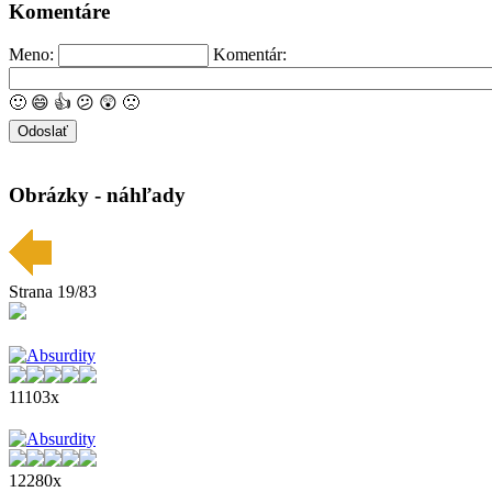
Komentáre
Meno:
Komentár:
🙂
😄
👍
😕
😲
🙁
Obrázky - náhľady
Strana 19/83
11103x
12280x