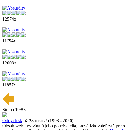
12574x
11794x
12008x
11857x
Strana 19/83
Oddych.sk
už 28 rokov! (1998 - 2026)
Obsah webu vytvárajú jeho používatelia, prevádzkovateľ zaň preto