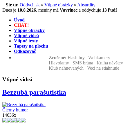
Ste tu:
Oddych.sk
»
Vtipné obrázky
»
Absurdity
Dnes je
10.8.2026
,
meniny má
Vavrinec
a
oddychuje
13 ľudí
Úvod
CHAT!
Vtipné obrázky
Vtipné videá
Vtipné texty
Tapety na plochu
Odkazovač
Zrušené:
Flash hry Webkamery
Hlavolamy SMS brána Kniha návštev
Klub nahnevaných Veci na stiahnutie
Vtipné videá
Bezzubá parašutistka
Čierny humor
14636x