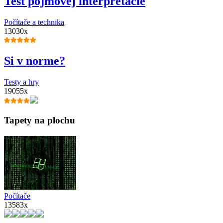
Test pojmovej interpretácie
Počítače a technika
13030x
Si v norme?
Testy a hry
19055x
Tapety na plochu
Počítače
13583x