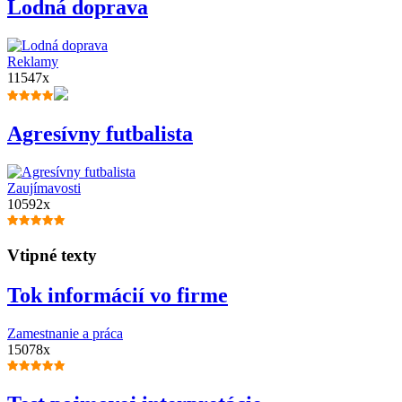
Lodná doprava
Reklamy
11547x
Agresívny futbalista
Zaujímavosti
10592x
Vtipné texty
Tok informácií vo firme
Zamestnanie a práca
15078x