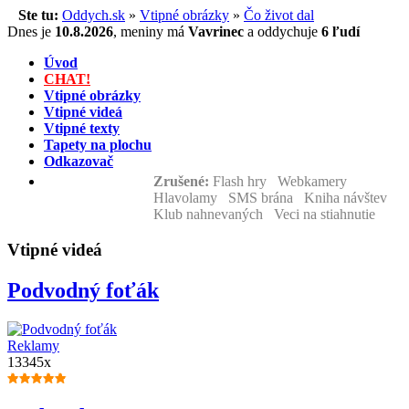
Ste tu:
Oddych.sk
»
Vtipné obrázky
»
Čo život dal
Dnes je
10.8.2026
,
meniny má
Vavrinec
a
oddychuje
6 ľudí
Úvod
CHAT!
Vtipné obrázky
Vtipné videá
Vtipné texty
Tapety na plochu
Odkazovač
Zrušené:
Flash hry Webkamery
Hlavolamy SMS brána Kniha návštev
Klub nahnevaných Veci na stiahnutie
Vtipné videá
Podvodný foťák
Reklamy
13345x