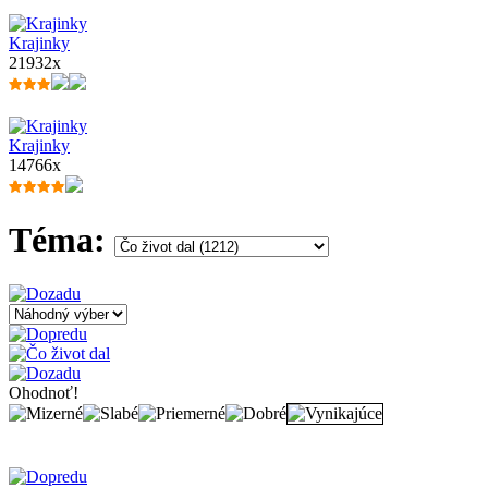
Krajinky
21932x
Krajinky
14766x
Téma:
Ohodnoť!