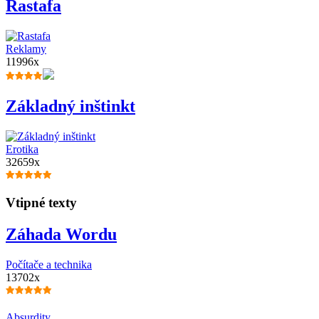
Rastafa
Reklamy
11996x
Základný inštinkt
Erotika
32659x
Vtipné texty
Záhada Wordu
Počítače a technika
13702x
Absurdity