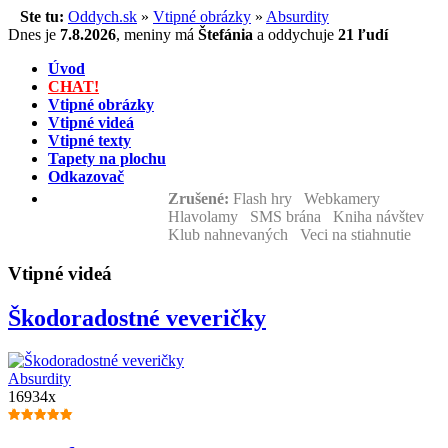
Ste tu:
Oddych.sk
»
Vtipné obrázky
»
Absurdity
Dnes je
7.8.2026
,
meniny má
Štefánia
a
oddychuje
21 ľudí
Úvod
CHAT!
Vtipné obrázky
Vtipné videá
Vtipné texty
Tapety na plochu
Odkazovač
Zrušené:
Flash hry Webkamery
Hlavolamy SMS brána Kniha návštev
Klub nahnevaných Veci na stiahnutie
Vtipné videá
Škodoradostné veveričky
Absurdity
16934x