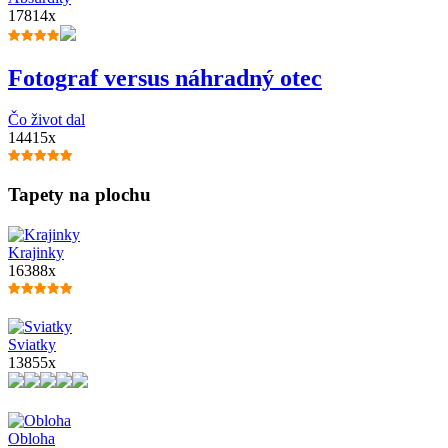
17814x
Fotograf versus náhradný otec
Čo život dal
14415x
Tapety na plochu
Krajinky
16388x
Sviatky
13855x
Obloha