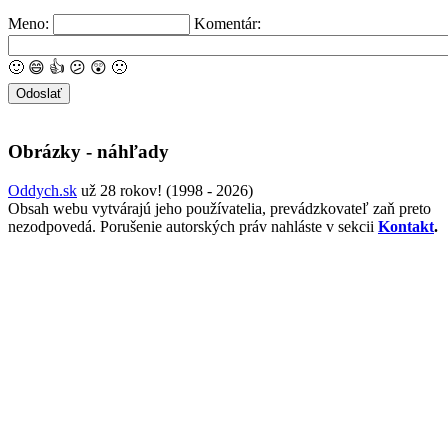
Meno:
Komentár:
🙂
😄
👍
😕
😲
🙁
Obrázky - náhľady
Oddych.sk
už 28 rokov! (1998 - 2026)
Obsah webu vytvárajú jeho používatelia, prevádzkovateľ zaň preto
nezodpovedá. Porušenie autorských práv nahláste v sekcii
Kontakt
.