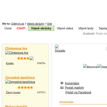
Ste tu:
Oddych.sk
»
Vtipné obrázky
»
Deti
Úvod
CHAT!
Vtipné obrázky
Vtipné videá
Vtipné texty
Tapety
Zrušené:
Flash h
Téma:
Vtipné videá
Clintonova hra
Erotika
22625x
Zmyselná tanečnica
Komentáre
Poslať mailom
Pridať na Facebook
Čierny humor
14707x
Komentáre
Mačací fanúšik