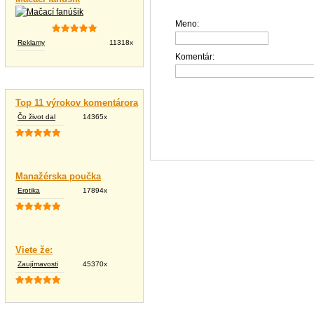
Meno:
Reklamy
11318x
Komentár:
Vtipné texty
Top 11 výrokov komentárora
Čo život dal
14365x
Manažérska poučka
Erotika
17894x
Viete že:
Zaujímavosti
45370x