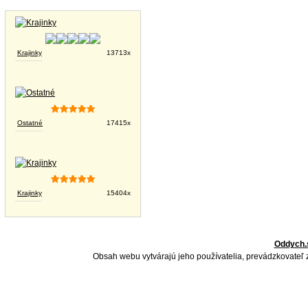
Tapety na plochu
Krajinky
13713x
Ostatné
17415x
Krajinky
15404x
Oddych.
Obsah webu vytvárajú jeho používatelia, prevádzkovateľ 