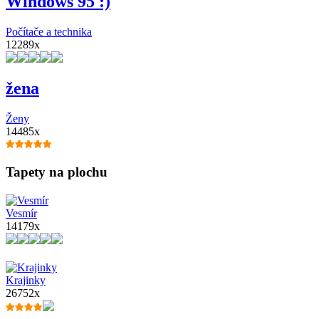
Windows 95 :)
Počítače a technika
12289x
žena
Ženy
14485x
Tapety na plochu
Vesmír
14179x
Krajinky
26752x