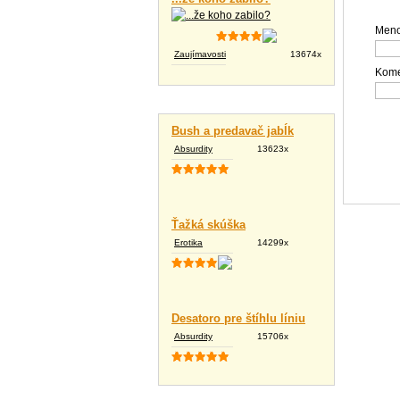
Meno
Zaujímavosti
13674x
Kome
Vtipné texty
Bush a predavač jabĺk
Absurdity
13623x
Ťažká skúška
Erotika
14299x
Desatoro pre štíhlu líniu
Absurdity
15706x