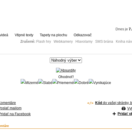
Dnes je
7
videá
Vtipné texty
Tapety na plochu
Odkazovač
Zrušené:
Flash hry Webkamery Hlavolamy SMS brána Kniha návš
Ohodnoť!
Komentáre
Kód
do vašej stránky, 
Poslať mailom
Vyt
Pridať 
Pridať na Facebook
ntáre