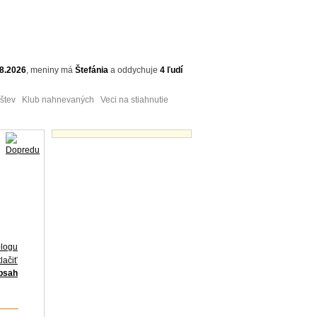
.8.2026
,
meniny má
Štefánia
a
oddychuje
4 ľudí
tev Klub nahnevaných Veci na stiahnutie
Obrázky - náhľady
blogu
lačiť
obsah