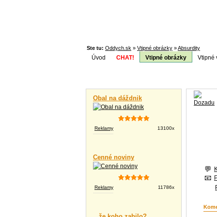
Ste tu:
Oddych.sk
»
Vtipné obrázky
»
Absurdity
Úvod
CHAT!
Vtipné obrázky
Vtipné 
Téma:
Vtipné videá
Obal na dáždnik
Reklamy
13100x
Cenné noviny
Reklamy
11786x
Kome
...že koho zabilo?