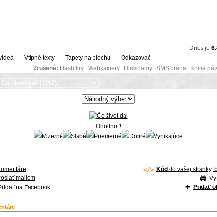
Dnes je
6.
videá
Vtipné texty
Tapety na plochu
Odkazovač
Zrušené:
Flash hry Webkamery Hlavolamy SMS brána Kniha návš
Ohodnoť!
Komentáre
Kód
do vašej stránky, 
Poslať mailom
Vyt
Pridať 
Pridať na Facebook
ntáre