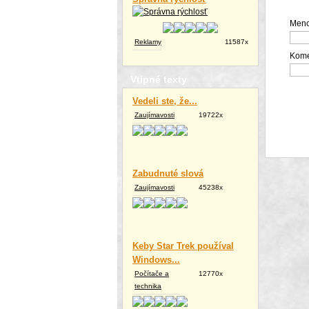
Meno
Reklamy
11587x
Kome
Vtipné texty
Vedeli ste, že...
Zaujímavosti
19722x
Zabudnuté slová
Zaujímavosti
45238x
Keby Star Trek používal
Windows...
Počítače a
12770x
technika