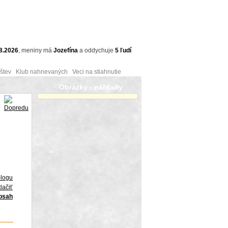
8.2026
,
meniny má
Jozefína
a
oddychuje
5 ľudí
tev Klub nahnevaných Veci na stiahnutie
Obrázky - náhľady
blogu
lačiť
obsah