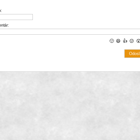
:
ntár:
🙂
😄
👍
😕
