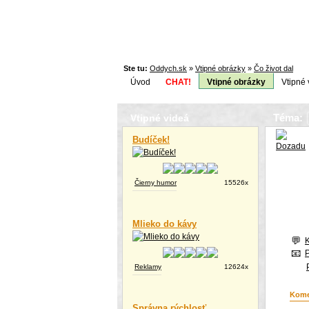
Ste tu:
Oddych.sk
»
Vtipné obrázky
»
Čo život dal
Úvod
CHAT!
Vtipné obrázky
Vtipné 
Téma:
Vtipné videá
Budíček!
Čierny humor
15526x
Mlieko do kávy
Reklamy
12624x
Kome
Správna rýchlosť