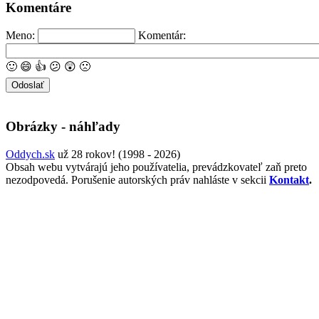
Komentáre
Meno:
Komentár:
🙂
😄
👍
😕
😲
🙁
Obrázky - náhľady
Oddych.sk
už 28 rokov! (1998 - 2026)
Obsah webu vytvárajú jeho používatelia, prevádzkovateľ zaň preto
nezodpovedá. Porušenie autorských práv nahláste v sekcii
Kontakt
.