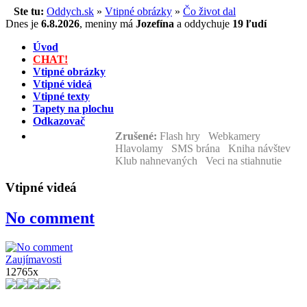
Ste tu:
Oddych.sk
»
Vtipné obrázky
»
Čo život dal
Dnes je
6.8.2026
,
meniny má
Jozefína
a
oddychuje
19 ľudí
Úvod
CHAT!
Vtipné obrázky
Vtipné videá
Vtipné texty
Tapety na plochu
Odkazovač
Zrušené:
Flash hry Webkamery
Hlavolamy SMS brána Kniha návštev
Klub nahnevaných Veci na stiahnutie
Vtipné videá
No comment
Zaujímavosti
12765x