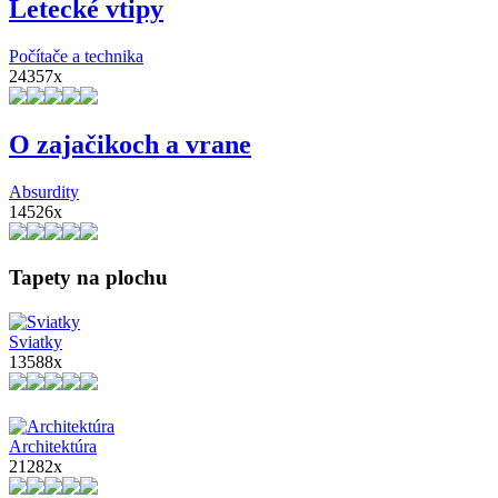
Letecké vtipy
Počítače a technika
24357x
O zajačikoch a vrane
Absurdity
14526x
Tapety na plochu
Sviatky
13588x
Architektúra
21282x