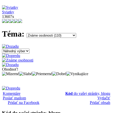
Sviatky
13607x
Téma:
Ohodnoť!
Komentáre
Kód
do vašej stránky, blogu
Poslať mailom
Vytlačiť
Pridať na Facebook
Pridať obsah
Kód
do vašej stránky, blogu