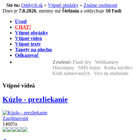
Ste tu:
Oddych.sk
»
Vtipné obrázky
»
Známe osobnosti
Dnes je
7.8.2026
,
meniny má
Štefánia
a
oddychuje
10 ľudí
Úvod
CHAT!
Vtipné obrázky
Vtipné videá
Vtipné texty
Tapety na plochu
Odkazovač
Zrušené:
Flash hry Webkamery
Hlavolamy SMS brána Kniha návštev
Klub nahnevaných Veci na stiahnutie
Vtipné videá
Kúzlo - prezliekanie
Zaujímavosti
14605x