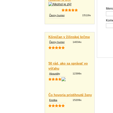
Meno
Čierny humor
15119x
Kome
Vtipné texty
Kórejčan v žilinskej krčme
Čierny humor
14034x
50 rád, ako sa správať vo
výťahu
Absurdity
12399x
Čo hovoria pristihnuté ženy
Erotika
15209x