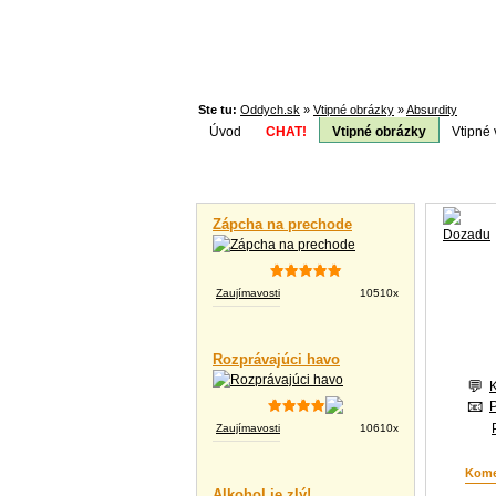
Ste tu:
Oddych.sk
»
Vtipné obrázky
»
Absurdity
Úvod
CHAT!
Vtipné obrázky
Vtipné 
Téma:
Vtipné videá
Zápcha na prechode
Zaujímavosti
10510x
Rozprávajúci havo
Zaujímavosti
10610x
Kome
Alkohol je zlý!