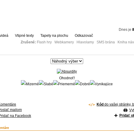
Dnes je
8
videá
Vtipné texty
Tapety na plochu
Odkazovač
Zrušené:
Flash hry Webkamery Hlavolamy SMS brána Kniha návš
Ohodnoť!
Komentáre
Kód
do vašej stránky, 
Poslať mailom
Vyt
Pridať 
Pridať na Facebook
ntáre