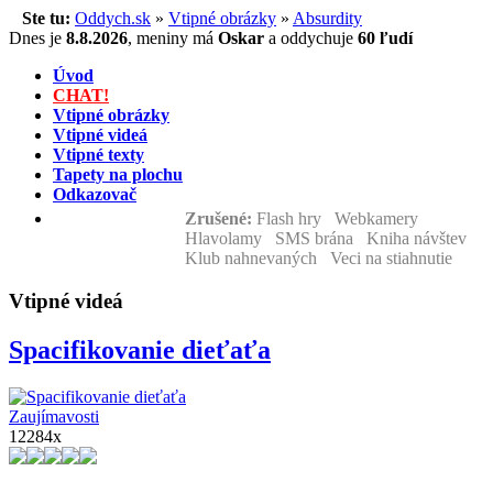
Ste tu:
Oddych.sk
»
Vtipné obrázky
»
Absurdity
Dnes je
8.8.2026
,
meniny má
Oskar
a
oddychuje
60 ľudí
Úvod
CHAT!
Vtipné obrázky
Vtipné videá
Vtipné texty
Tapety na plochu
Odkazovač
Zrušené:
Flash hry Webkamery
Hlavolamy SMS brána Kniha návštev
Klub nahnevaných Veci na stiahnutie
Vtipné videá
Spacifikovanie dieťaťa
Zaujímavosti
12284x