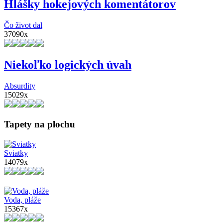
Hlášky hokejových komentátorov
Čo život dal
37090x
Niekoľko logických úvah
Absurdity
15029x
Tapety na plochu
Sviatky
14079x
Voda, pláže
15367x