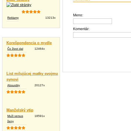
Meno:
Reklamy
13213x
Komentár:
Vtipné texty
Korešpondencia o mydle
Čo život dal
12464x
List milujúcej matky svojmu
synovi
Absurdity
20127x
Manželský vtip
Muži versus
18591x
ženy