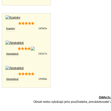
Tapety na plochu
Krajinky
14543x
Abstraktné
24217x
Abstraktné
15508x
Oddych.
Obsah webu vytvárajú jeho používatelia, prevádzkovateľ 