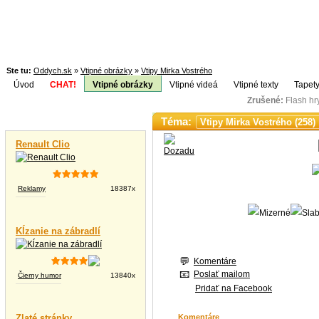
Ste tu:
Oddych.sk
»
Vtipné obrázky
»
Vtipy Mirka Vostrého
Úvod
CHAT!
Vtipné obrázky
Vtipné videá
Vtipné texty
Tapety
Zrušené:
Flash h
Téma:
Vtipné videá
Renault Clio
Reklamy
18387x
Kĺzanie na zábradlí
Komentáre
Poslať mailom
Čierny humor
13840x
Pridať na Facebook
Zlaté stránky
Komentáre