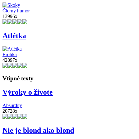
Čierny humor
13996x
Atlétka
Erotika
42897x
Vtipné texty
Výroky o živote
Absurdity
20728x
Nie je blond ako blond