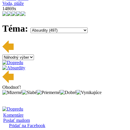
Voda, pláže
14869x
Téma:
Ohodnoť!
Komentáre
Poslať mailom
Pridať na Facebook