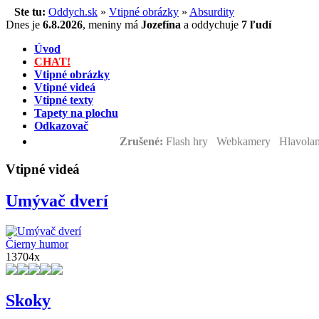
Ste tu:
Oddych.sk
»
Vtipné obrázky
»
Absurdity
Dnes je
6.8.2026
,
meniny má
Jozefína
a
oddychuje
7 ľudí
Úvod
CHAT!
Vtipné obrázky
Vtipné videá
Vtipné texty
Tapety na plochu
Odkazovač
Zrušené:
Flash hry Webkamery Hlavolam
Vtipné videá
Umývač dverí
Čierny humor
13704x
Skoky