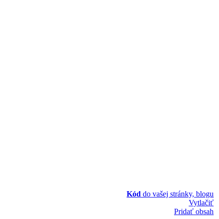
Kód
do vašej stránky, blogu
Vytlačiť
Pridať obsah