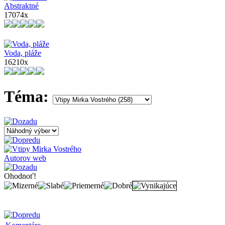
Abstraktné
17074x
Voda, pláže
16210x
Téma:
Autorov web
Ohodnoť!