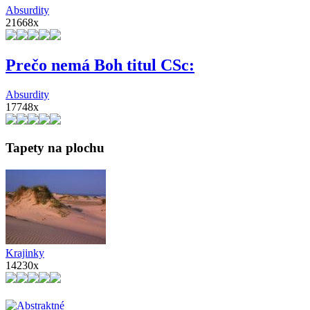
Absurdity
21668x
Prečo nemá Boh titul CSc:
Absurdity
17748x
Tapety na plochu
Krajinky
14230x