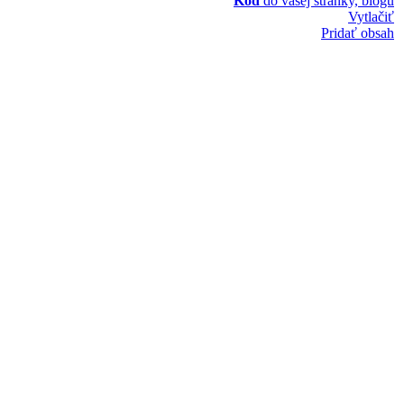
Kód
do vašej stránky, blogu
Vytlačiť
Pridať obsah