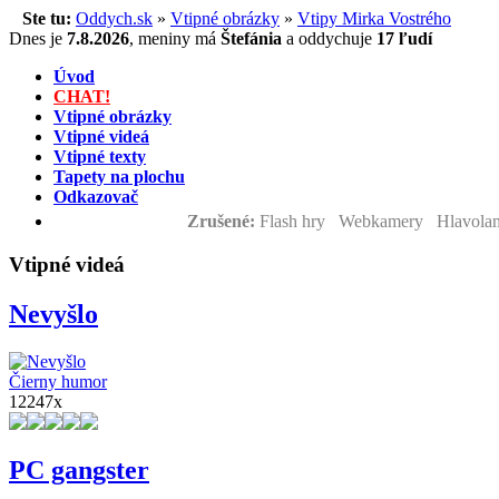
Ste tu:
Oddych.sk
»
Vtipné obrázky
»
Vtipy Mirka Vostrého
Dnes je
7.8.2026
,
meniny má
Štefánia
a
oddychuje
17 ľudí
Úvod
CHAT!
Vtipné obrázky
Vtipné videá
Vtipné texty
Tapety na plochu
Odkazovač
Zrušené:
Flash hry Webkamery Hlavolam
Vtipné videá
Nevyšlo
Čierny humor
12247x
PC gangster