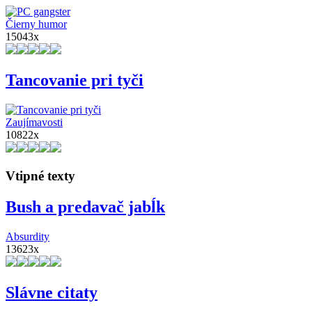
Čierny humor
15043x
Tancovanie pri tyči
Zaujímavosti
10822x
Vtipné texty
Bush a predavač jabĺk
Absurdity
13623x
Slávne citaty