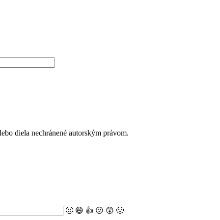
alebo diela nechránené autorským právom.
🙂
😄
👍
😕
😲
🙁