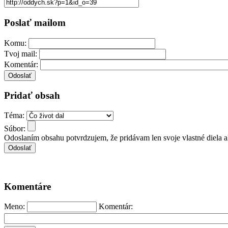
Poslať mailom
Komu:
Tvoj mail:
Komentár:
Pridať obsah
Téma:
Súbor:
Odoslaním obsahu potvrdzujem, že pridávam len svoje vlastné diela 
Komentáre
Meno:
Komentár: