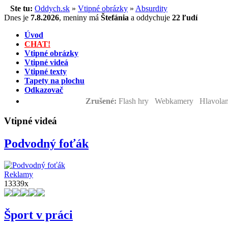
Ste tu:
Oddych.sk
»
Vtipné obrázky
»
Absurdity
Dnes je
7.8.2026
,
meniny má
Štefánia
a
oddychuje
22 ľudí
Úvod
CHAT!
Vtipné obrázky
Vtipné videá
Vtipné texty
Tapety na plochu
Odkazovač
Zrušené:
Flash hry Webkamery Hlavolam
Vtipné videá
Podvodný foťák
Reklamy
13339x
Šport v práci