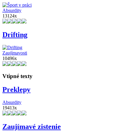
Absurdity
13124x
Drifting
Zaujímavosti
10496x
Vtipné texty
Preklepy
Absurdity
19413x
Zaujímavé zistenie