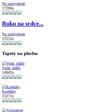
Na zamyslenie
17296x
Ruku na srdce...
Na zamyslenie
15552x
Tapety na plochu
Voda, pláže
14945x
Krajinky
15271x