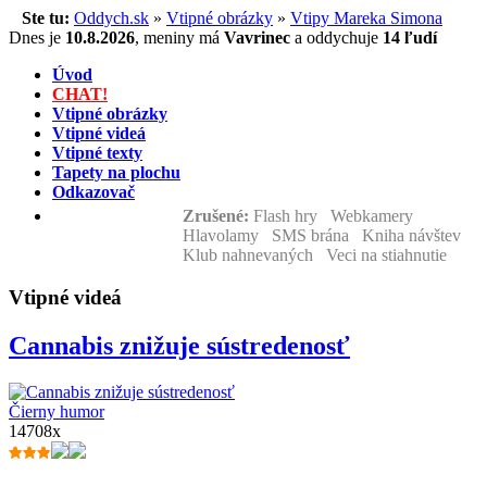
Ste tu:
Oddych.sk
»
Vtipné obrázky
»
Vtipy Mareka Simona
Dnes je
10.8.2026
,
meniny má
Vavrinec
a
oddychuje
14 ľudí
Úvod
CHAT!
Vtipné obrázky
Vtipné videá
Vtipné texty
Tapety na plochu
Odkazovač
Zrušené:
Flash hry Webkamery
Hlavolamy SMS brána Kniha návštev
Klub nahnevaných Veci na stiahnutie
Vtipné videá
Cannabis znižuje sústredenosť
Čierny humor
14708x