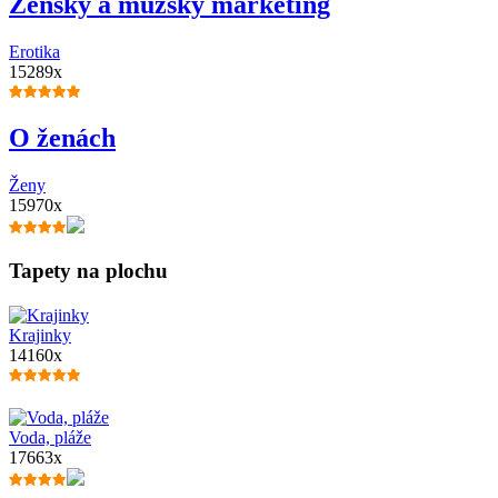
Ženský a mužský marketing
Erotika
15289x
O ženách
Ženy
15970x
Tapety na plochu
Krajinky
14160x
Voda, pláže
17663x