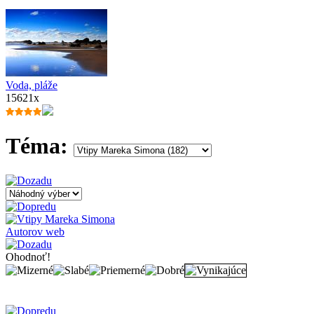
Voda, pláže
15621x
Téma:
Autorov web
Ohodnoť!