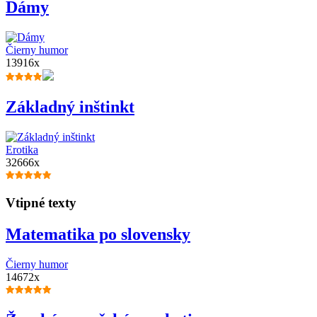
Dámy
Čierny humor
13916x
Základný inštinkt
Erotika
32666x
Vtipné texty
Matematika po slovensky
Čierny humor
14672x