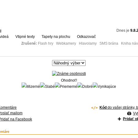
Dnes je
9.8.
i
videá
Vtipné texty
Tapety na plochu
Odkazovač
Zrušené:
Flash hry Webkamery Hlavolamy SMS brána Kniha návš
Ohodnoť!
Komentáre
Kód
do vašej stránky, 
Poslať mailom
Vyt
Pridať 
Pridať na Facebook
ntáre