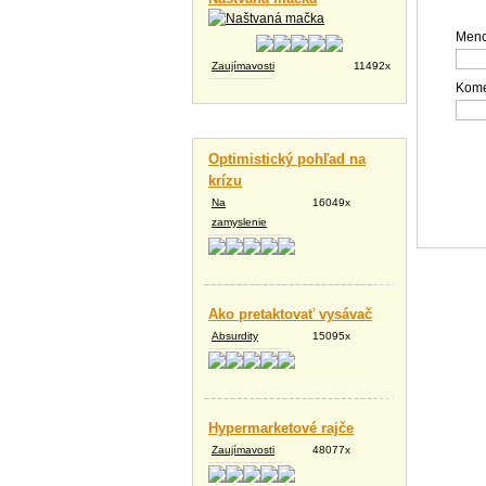
Meno
Zaujímavosti
11492x
Kome
Vtipné texty
Optimistický pohľad na
krízu
Na
16049x
zamyslenie
Ako pretaktovať vysávač
Absurdity
15095x
Hypermarketové rajče
Zaujímavosti
48077x