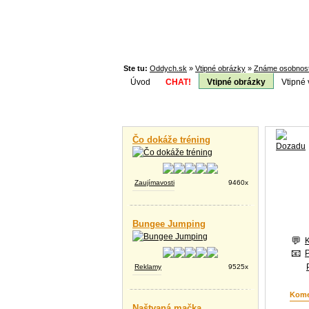
Ste tu:
Oddych.sk
»
Vtipné obrázky
»
Známe osobnost
Úvod
CHAT!
Vtipné obrázky
Vtipné 
Téma:
Vtipné videá
Čo dokáže tréning
Zaujímavosti
9460x
Bungee Jumping
Reklamy
9525x
Kome
Naštvaná mačka