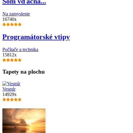
Som vďačná...
Na zamyslenie
16740x
Programátorské vtipy
Počítače a technika
15812x
Tapety na plochu
Vesmír
14929x