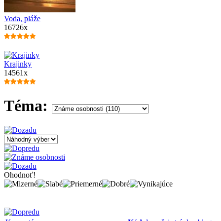
Voda, pláže
16726x
Krajinky
14561x
Téma:
Ohodnoť!