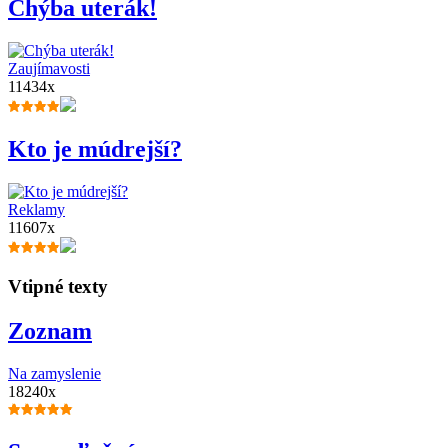
Chýba uterák!
Zaujímavosti
11434x
Kto je múdrejší?
Reklamy
11607x
Vtipné texty
Zoznam
Na zamyslenie
18240x