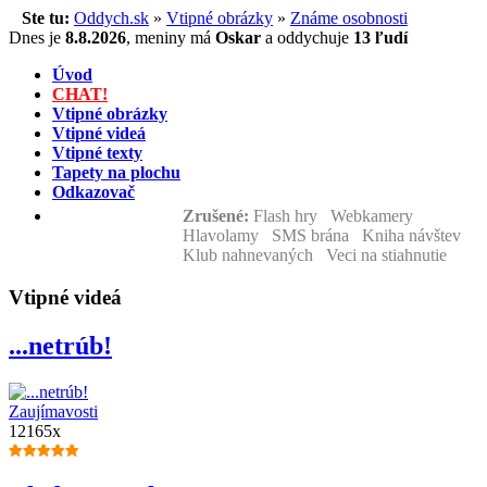
Ste tu:
Oddych.sk
»
Vtipné obrázky
»
Známe osobnosti
Dnes je
8.8.2026
,
meniny má
Oskar
a
oddychuje
13 ľudí
Úvod
CHAT!
Vtipné obrázky
Vtipné videá
Vtipné texty
Tapety na plochu
Odkazovač
Zrušené:
Flash hry Webkamery
Hlavolamy SMS brána Kniha návštev
Klub nahnevaných Veci na stiahnutie
Vtipné videá
...netrúb!
Zaujímavosti
12165x