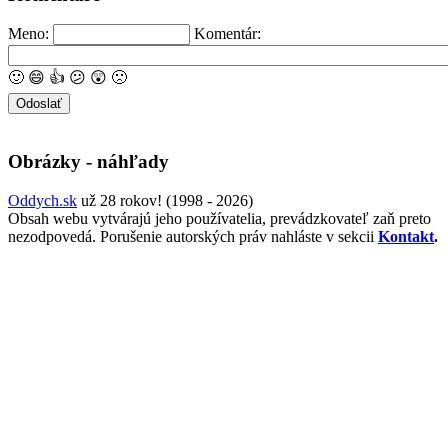
Meno:
Komentár:
🙂
😄
👍
😕
😲
🙁
Obrázky - náhľady
Oddych.sk
už 28 rokov! (1998 - 2026)
Obsah webu vytvárajú jeho používatelia, prevádzkovateľ zaň preto
nezodpovedá. Porušenie autorských práv nahláste v sekcii
Kontakt
.