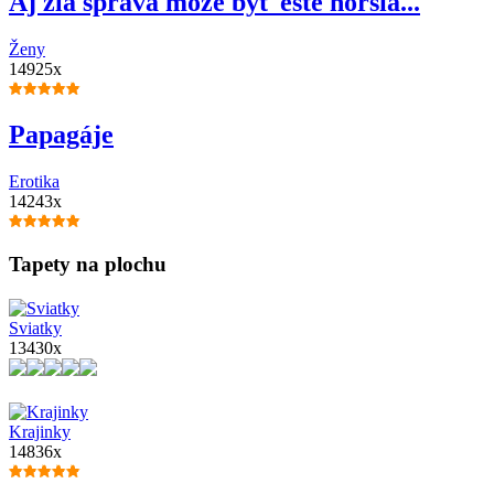
Aj zlá správa môže byť ešte horšia...
Ženy
14925x
Papagáje
Erotika
14243x
Tapety na plochu
Sviatky
13430x
Krajinky
14836x