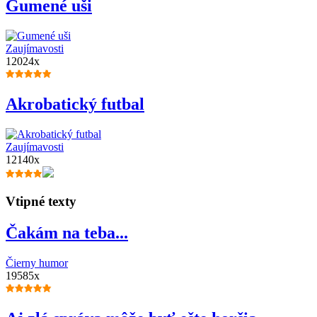
Gumené uši
Zaujímavosti
12024x
Akrobatický futbal
Zaujímavosti
12140x
Vtipné texty
Čakám na teba...
Čierny humor
19585x