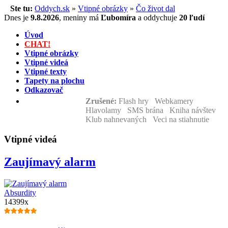
Ste tu:
Oddych.sk
»
Vtipné obrázky
»
Čo život dal
Dnes je
9.8.2026
,
meniny má
Ľubomíra
a
oddychuje
20 ľudí
Úvod
CHAT!
Vtipné obrázky
Vtipné videá
Vtipné texty
Tapety na plochu
Odkazovač
Zrušené:
Flash hry Webkamery
Hlavolamy SMS brána Kniha návštev
Klub nahnevaných Veci na stiahnutie
Vtipné videá
Zaujímavý alarm
Absurdity
14399x